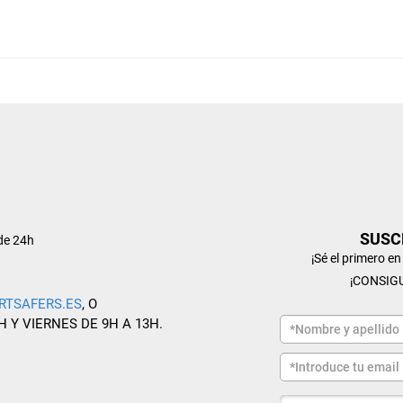
SUSC
de 24h
¡Sé el primero e
¡CONSIG
RTSAFERS.ES
, O
H Y VIERNES DE 9H A 13H.