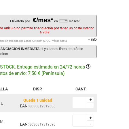
€/mes*
Llévatelo por
en
meses!
te artículo no permite financiación por tener un coste inferior
a 90 €.
+
info
ciación ofrecida por Banco Cetelem S.A.U.
Válido hasta
NANCIACIÓN INMEDIATA
si ya tienes línea de crédito
telem
STOCK. Entrega estimada en 24/72 horas
tos de envío: 7,50 € (Península)
ALLA
DISP.
CANT.
+
+
Queda 1 unidad
L
EAN:
-
-
8030819319606
+
+
M
EAN:
-
-
8030819319590