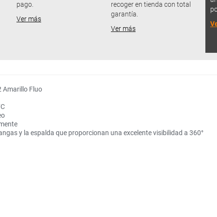
pago.
recoger en tienda con total
po
garantía.
Ver más
V
Ver más
Amarillo Fluo
FC
eo
lmente
ngas y la espalda que proporcionan una excelente visibilidad a 360°