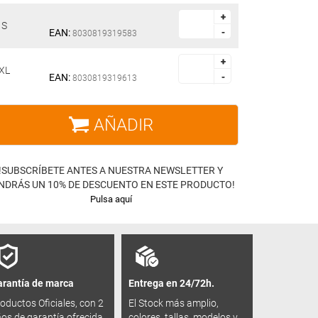
+
+
S
EAN:
-
-
8030819319583
+
+
XL
EAN:
-
-
8030819319613
AÑADIR
!SUBSCRÍBETE ANTES A NUESTRA NEWSLETTER Y
NDRÁS UN 10% DE DESCUENTO EN ESTE PRODUCTO!
Pulsa aquí
rantía de marca
Entrega en 24/72h.
oductos Oficiales, con 2
El Stock más amplio,
os de garantía ofrecida
colores, tallas, modelos y