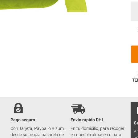
TE
Pago seguro
Envío rápido DHL
Ga
u
Con Tarjeta, Paypal o Bizum,
En tu domicilio, para recoger
Pr
desde su propia pasarela de
en nuestro almacén o para
añ