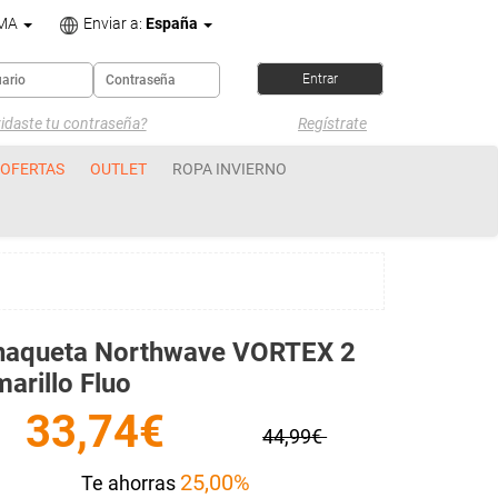
OMA
Enviar a:
España
idaste tu contraseña?
Regístrate
OFERTAS
OUTLET
ROPA INVIERNO
haqueta Northwave VORTEX 2
arillo Fluo
33,74€
44,99€
25,00%
Te ahorras