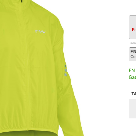
Es
Finan
FI
Ce
EN 
Gas
T