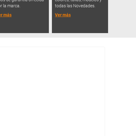
r la marca.
todas las Novedades.
er más
Ver más