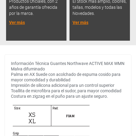
Productos Oficiales, con 2
El Stock más amplio, colores,
años de garantía ofrecida
tallas, modelos y todas las
por la marca.
Novedades.
Ver más
Ver más
Información Técnica Guantes Northwave ACTIVE MAX WMN
Malva difuminado
Palma en AX Suede con acolchado de espuma cosido para
mayor comodidad y durabilidad
Impresión de silicona adicional para un control superior
Toallita de microfibra para el sudor, para mayor comodidad
Costura en zigzag en el puño para un ajuste seguro.