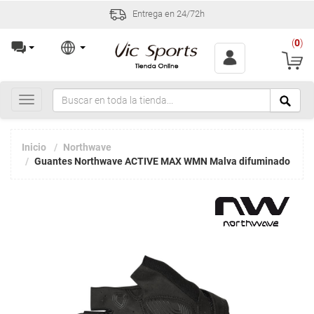
Entrega en 24/72h
(
0
)
Toggle
navigation
Inicio
Northwave
Guantes Northwave ACTIVE MAX WMN Malva difuminado