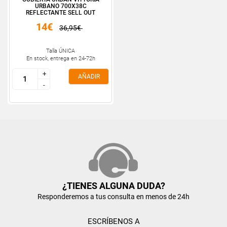
URBANO 700X38C
REFLECTANTE SELL OUT
14€
36,95€
Talla ÚNICA
En stock, entrega en 24-72h
+
+
AÑADIR
-
-
¿TIENES ALGUNA DUDA?
Responderemos a tus consulta en menos de 24h
ESCRÍBENOS A