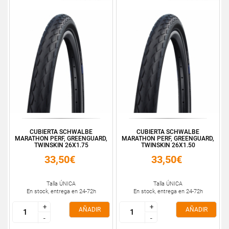
CUBIERTA SCHWALBE
CUBIERTA SCHWALBE
MARATHON PERF, GREENGUARD,
MARATHON PERF, GREENGUARD,
TWINSKIN 26X1.75
TWINSKIN 26X1.50
33,50€
33,50€
Talla ÚNICA
Talla ÚNICA
En stock, entrega en 24-72h
En stock, entrega en 24-72h
+
+
+
+
AÑADIR
AÑADIR
-
-
-
-