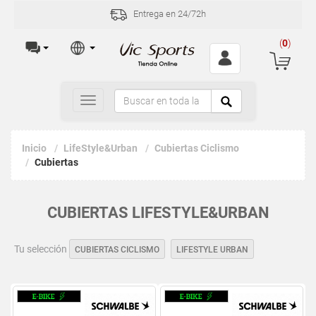
Entrega en 24/72h
(
0
)
Toggle
navigation
Inicio
LifeStyle&Urban
Cubiertas Ciclismo
Cubiertas
CUBIERTAS LIFESTYLE&URBAN
Tu selección
CUBIERTAS CICLISMO
LIFESTYLE URBAN