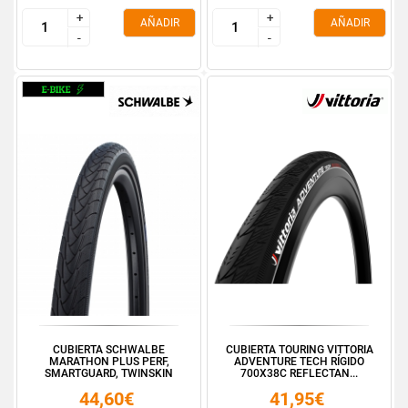
+
+
+
+
AÑADIR
AÑADIR
-
-
-
-
CUBIERTA SCHWALBE
CUBIERTA TOURING VITTORIA
MARATHON PLUS PERF,
ADVENTURE TECH RÍGIDO
SMARTGUARD, TWINSKIN
700X38C REFLECTAN...
28X1....
44,60€
41,95€