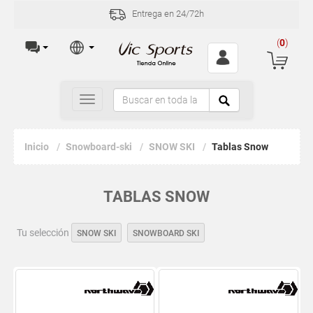
Entrega en 24/72h
(
0
)
Toggle
navigation
Inicio
Snowboard-ski
SNOW SKI
Tablas Snow
TABLAS SNOW
Tu selección
SNOW SKI
SNOWBOARD SKI