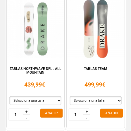
TABLAS NORTHWAVE DFL . ALL
TABLAS TEAM
MOUNTAIN
439,99€
499,99€
+
+
+
+
AÑADIR
AÑADIR
-
-
-
-