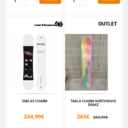
-
-
-
-
TABLAS CHARM
TABLA CHARM NORTHWAVE
DRAKE
334,99€
265€
369,99€