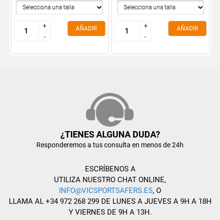
+
+
+
+
AÑADIR
AÑADIR
-
-
-
-
¿TIENES ALGUNA DUDA?
Responderemos a tus consulta en menos de 24h
ESCRÍBENOS A
UTILIZA NUESTRO CHAT ONLINE,
INFO@VICSPORTSAFERS.ES
, O
LLAMA AL +34 972 268 299 DE LUNES A JUEVES A 9H A 18H
Y VIERNES DE 9H A 13H.