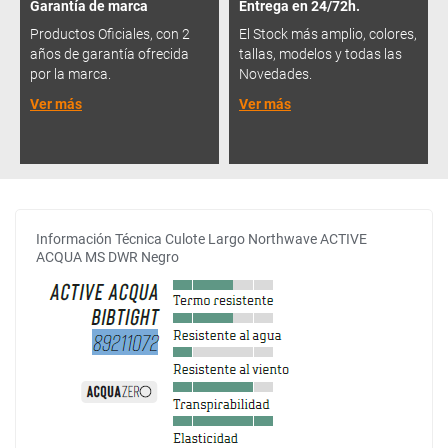
Garantía de marca
Entrega en 24/72h.
Productos Oficiales, con 2
El Stock más amplio, colores,
años de garantía ofrecida
tallas, modelos y todas las
por la marca.
Novedades.
Ver más
Ver más
Información Técnica Culote Largo Northwave ACTIVE
ACQUA MS DWR Negro