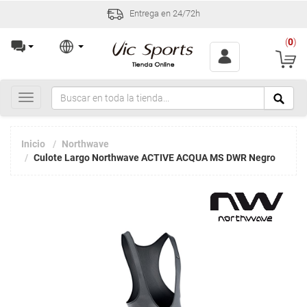
Entrega en 24/72h
(
0
)
Toggle
navigation
Inicio
Northwave
Culote Largo Northwave ACTIVE ACQUA MS DWR Negro