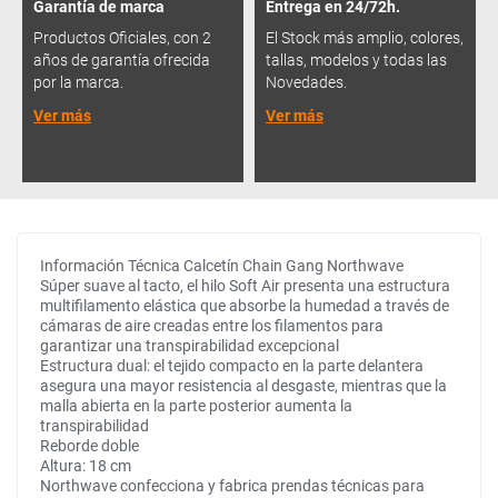
Garantía de marca
Entrega en 24/72h.
Productos Oficiales, con 2
El Stock más amplio, colores,
años de garantía ofrecida
tallas, modelos y todas las
por la marca.
Novedades.
Ver más
Ver más
Información Técnica Calcetín Chain Gang Northwave
Súper suave al tacto, el hilo Soft Air presenta una estructura
multifilamento elástica que absorbe la humedad a través de
cámaras de aire creadas entre los filamentos para
garantizar una transpirabilidad excepcional
Estructura dual: el tejido compacto en la parte delantera
asegura una mayor resistencia al desgaste, mientras que la
malla abierta en la parte posterior aumenta la
transpirabilidad
Reborde doble
Altura: 18 cm
​​​​​​​Northwave confecciona y fabrica prendas técnicas para