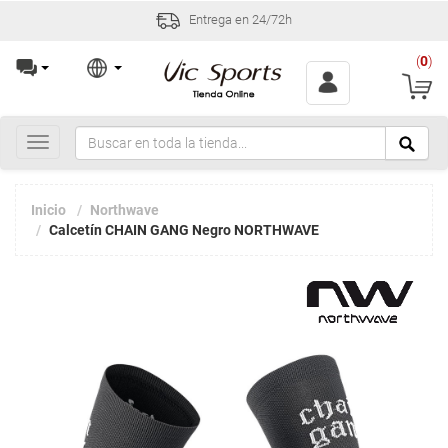
Entrega en 24/72h
(
0
)
Toggle
navigation
Inicio
Northwave
Calcetín CHAIN GANG Negro NORTHWAVE