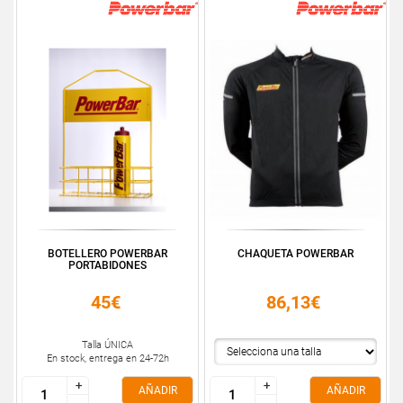
BOTELLERO POWERBAR
CHAQUETA POWERBAR
PORTABIDONES
45€
86,13€
Talla ÚNICA
En stock, entrega en 24-72h
+
+
+
+
AÑADIR
AÑADIR