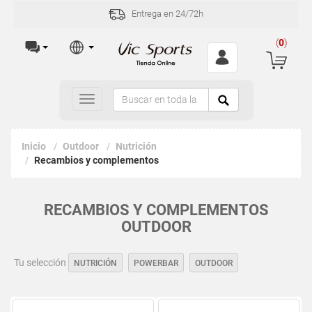
Entrega en 24/72h
(
0
)
Toggle
navigation
Inicio
Outdoor
Nutrición
Recambios y complementos
RECAMBIOS Y COMPLEMENTOS
OUTDOOR
Tu selección
NUTRICIÓN
POWERBAR
OUTDOOR