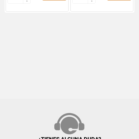
-
-
-
-