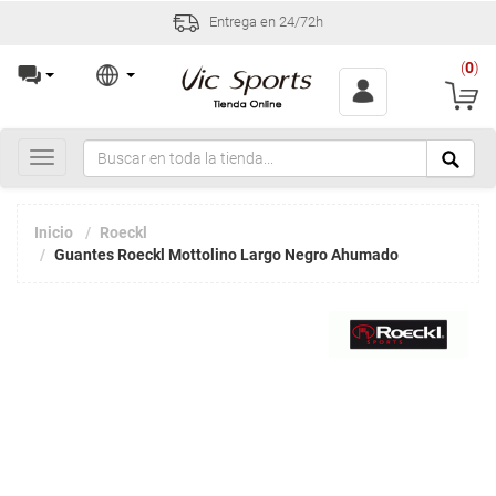
Entrega en 24/72h
(
0
)
Toggle
navigation
Inicio
Roeckl
Guantes Roeckl Mottolino Largo Negro Ahumado