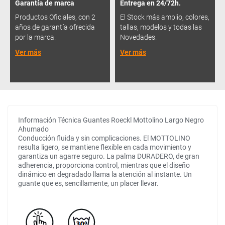
Garantía de marca
Entrega en 24/72h.
Productos Oficiales, con 2
El Stock más amplio, colores,
años de garantía ofrecida
tallas, modelos y todas las
por la marca.
Novedades.
Ver más
Ver más
Información Técnica Guantes Roeckl Mottolino Largo Negro
Ahumado
Conducción fluida y sin complicaciones. El MOTTOLINO
resulta ligero, se mantiene flexible en cada movimiento y
garantiza un agarre seguro. La palma DURADERO, de gran
adherencia, proporciona control, mientras que el diseño
dinámico en degradado llama la atención al instante. Un
guante que es, sencillamente, un placer llevar.