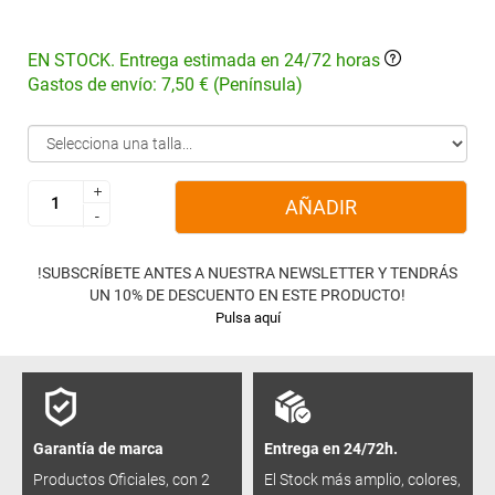
EN STOCK. Entrega estimada en 24/72 horas
Gastos de envío: 7,50 € (Península)
+
+
AÑADIR
-
-
!SUBSCRÍBETE ANTES A NUESTRA NEWSLETTER Y TENDRÁS
UN 10% DE DESCUENTO EN ESTE PRODUCTO!
Pulsa aquí
Garantía de marca
Entrega en 24/72h.
Productos Oficiales, con 2
El Stock más amplio, colores,