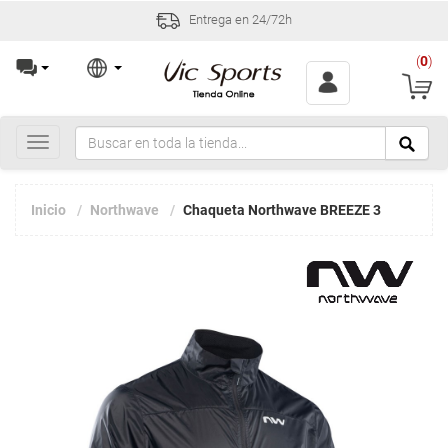
Entrega en 24/72h
(
0
)
Toggle
navigation
Inicio
Northwave
Chaqueta Northwave BREEZE 3