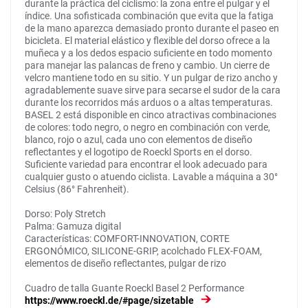
durante la práctica del ciclismo: la zona entre el pulgar y el
índice. Una sofisticada combinación que evita que la fatiga
de la mano aparezca demasiado pronto durante el paseo en
bicicleta. El material elástico y flexible del dorso ofrece a la
muñeca y a los dedos espacio suficiente en todo momento
para manejar las palancas de freno y cambio. Un cierre de
velcro mantiene todo en su sitio. Y un pulgar de rizo ancho y
agradablemente suave sirve para secarse el sudor de la cara
durante los recorridos más arduos o a altas temperaturas.
BASEL 2 está disponible en cinco atractivas combinaciones
de colores: todo negro, o negro en combinación con verde,
blanco, rojo o azul, cada uno con elementos de diseño
reflectantes y el logotipo de Roeckl Sports en el dorso.
Suficiente variedad para encontrar el look adecuado para
cualquier gusto o atuendo ciclista. Lavable a máquina a 30°
Celsius (86° Fahrenheit).
Dorso: Poly Stretch
Palma: Gamuza digital
Características: COMFORT-INNOVATION, CORTE
ERGONÓMICO, SILICONE-GRIP, acolchado FLEX-FOAM,
elementos de diseño reflectantes, pulgar de rizo
Cuadro de talla Guante Roeckl Basel 2 Performance
https://www.roeckl.de/#page/sizetable