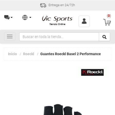
Entrega en 24/72h
(
0
)
Toggle
navigation
Inicio
Roeckl
Guantes Roeckl Basel 2 Performance