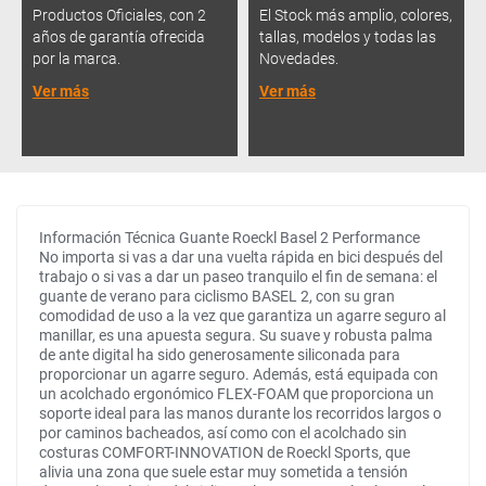
Productos Oficiales, con 2
El Stock más amplio, colores,
años de garantía ofrecida
tallas, modelos y todas las
por la marca.
Novedades.
Ver más
Ver más
Información Técnica Guante Roeckl Basel 2 Performance
No importa si vas a dar una vuelta rápida en bici después del
trabajo o si vas a dar un paseo tranquilo el fin de semana: el
guante de verano para ciclismo BASEL 2, con su gran
comodidad de uso a la vez que garantiza un agarre seguro al
manillar, es una apuesta segura. Su suave y robusta palma
de ante digital ha sido generosamente siliconada para
proporcionar un agarre seguro. Además, está equipada con
un acolchado ergonómico FLEX-FOAM que proporciona un
soporte ideal para las manos durante los recorridos largos o
por caminos bacheados, así como con el acolchado sin
costuras COMFORT-INNOVATION de Roeckl Sports, que
alivia una zona que suele estar muy sometida a tensión