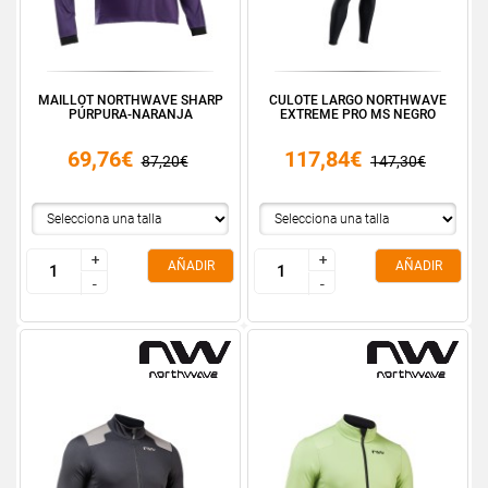
MAILLOT NORTHWAVE SHARP
CULOTE LARGO NORTHWAVE
PÚRPURA-NARANJA
EXTREME PRO MS NEGRO
69,76€
117,84€
87,20€
147,30€
+
+
+
+
AÑADIR
AÑADIR
-
-
-
-