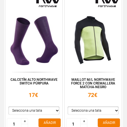
CALCETÍN ALTO NORTHWAVE
MAILLOT M/L NORTHWAVE
SWITCH PÚRPURA
FORCE 2 CON CREMALLERA
MATCHA-NEGRO
17€
72€
+
+
+
+
AÑADIR
AÑADIR