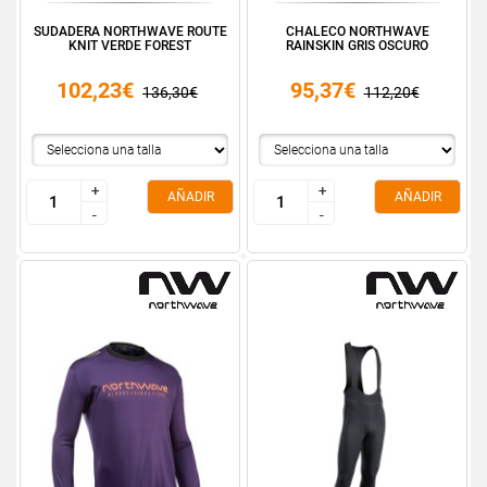
SUDADERA NORTHWAVE ROUTE
CHALECO NORTHWAVE
KNIT VERDE FOREST
RAINSKIN GRIS OSCURO
102,23€
95,37€
136,30€
112,20€
+
+
+
+
AÑADIR
AÑADIR
-
-
-
-