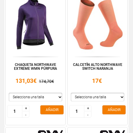
CHAQUETA NORTHWAVE
CALCETÍN ALTO NORTHWAVE
EXTREME WMN PÚRPURA
SWITCH NARANJA
131,03€
17€
174,70€
+
+
+
+
AÑADIR
AÑADIR
-
-
-
-