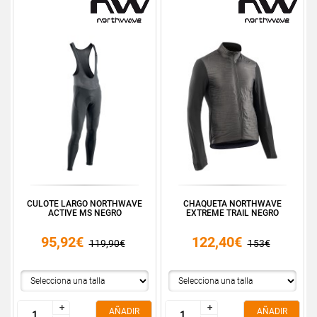
CULOTE LARGO NORTHWAVE
CHAQUETA NORTHWAVE
ACTIVE MS NEGRO
EXTREME TRAIL NEGRO
95,92€
122,40€
119,90€
153€
+
+
+
+
AÑADIR
AÑADIR