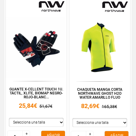
GUANTE X-CELLENT TOUCH 1U.
CHAQUETA MANGA CORTA
TÁCTIL, XLITE, BIOMAP NEGRO-
NORTHWAVE GHOST H2O
ROJO-BLANC...
WATER AMARILLO FLUO
25,84€
82,69€
51,67€
165,38€
+
+
+
+
AÑADIR
AÑADIR