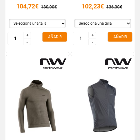
104,72€
102,23€
130,90€
136,30€
+
+
+
+
AÑADIR
AÑADIR
-
-
-
-