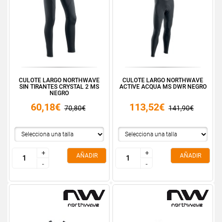
CULOTE LARGO NORTHWAVE
CULOTE LARGO NORTHWAVE
SIN TIRANTES CRYSTAL 2 MS
ACTIVE ACQUA MS DWR NEGRO
NEGRO
60,18€
113,52€
70,80€
141,90€
+
+
+
+
AÑADIR
AÑADIR
-
-
-
-