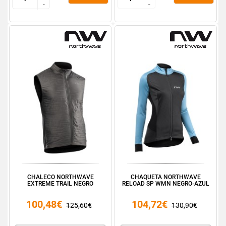
-
-
-
-
CHALECO NORTHWAVE
CHAQUETA NORTHWAVE
EXTREME TRAIL NEGRO
RELOAD SP WMN NEGRO-AZUL
100,48€
104,72€
125,60€
130,90€