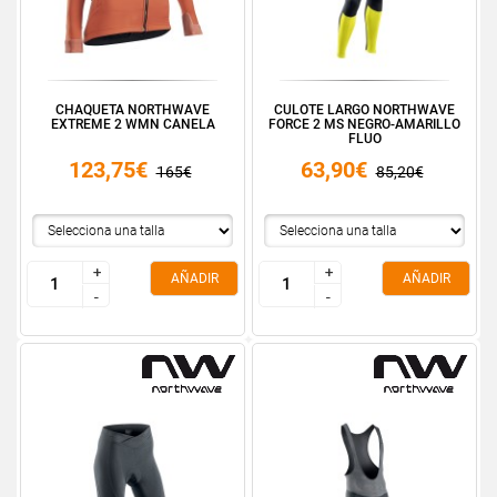
CHAQUETA NORTHWAVE
CULOTE LARGO NORTHWAVE
EXTREME 2 WMN CANELA
FORCE 2 MS NEGRO-AMARILLO
FLUO
123,75€
63,90€
165€
85,20€
+
+
+
+
AÑADIR
AÑADIR
-
-
-
-