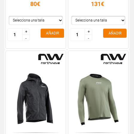
80€
131€
+
+
+
+
AÑADIR
AÑADIR
-
-
-
-