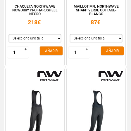
CHAQUETA NORTHWAVE
MAILLOT M/L NORTHWAVE
NOWORRY PRO HARDSHELL
SHARP VERDE COTTAGE-
NEGRO
BLANCO
218€
87€
+
+
+
+
AÑADIR
AÑADIR
-
-
-
-