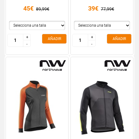
45€
39€
89,99€
77,99€
+
+
+
+
AÑADIR
AÑADIR
-
-
-
-