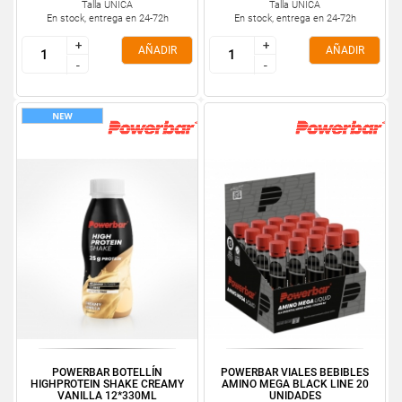
Talla ÚNICA
Talla ÚNICA
En stock, entrega en 24-72h
En stock, entrega en 24-72h
+
+
+
+
AÑADIR
AÑADIR
-
-
-
-
POWERBAR BOTELLÍN
POWERBAR VIALES BEBIBLES
HIGHPROTEIN SHAKE CREAMY
AMINO MEGA BLACK LINE 20
VANILLA 12*330ML
UNIDADES