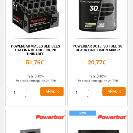
POWERBAR VIALES BEBIBLES
POWERBAR BOTE ISO FUEL 30
CAFEÍNA BLACK LINE 20
BLACK LINE LIMÓN 608GR
UNIDADES
51,76€
20,77€
Talla ÚNICA
Talla ÚNICA
En stock, entrega en 24-72h
En stock, entrega en 24-72h
+
+
+
+
AÑADIR
AÑADIR
-
-
-
-