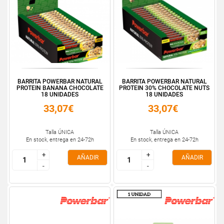
BARRITA POWERBAR NATURAL
BARRITA POWERBAR NATURAL
PROTEIN BANANA CHOCOLATE
PROTEIN 30% CHOCOLATE NUTS
18 UNIDADES
18 UNIDADES
33,07€
33,07€
Talla ÚNICA
Talla ÚNICA
En stock, entrega en 24-72h
En stock, entrega en 24-72h
+
+
+
+
AÑADIR
AÑADIR
-
-
-
-