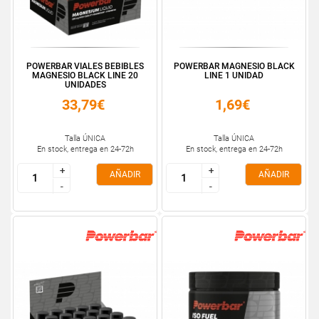
POWERBAR VIALES BEBIBLES
POWERBAR MAGNESIO BLACK
MAGNESIO BLACK LINE 20
LINE 1 UNIDAD
UNIDADES
33,79€
1,69€
Talla ÚNICA
Talla ÚNICA
En stock, entrega en 24-72h
En stock, entrega en 24-72h
+
+
+
+
AÑADIR
AÑADIR
-
-
-
-