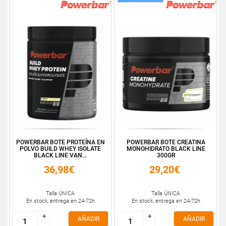
POWERBAR BOTE PROTEÍNA EN
POWERBAR BOTE CREATINA
POLVO BUILD WHEY ISOLATE
MONOHIDRATO BLACK LINE
BLACK LINE VAN...
300GR
36,98€
29,20€
Talla ÚNICA
Talla ÚNICA
En stock, entrega en 24-72h
En stock, entrega en 24-72h
+
+
+
+
AÑADIR
AÑADIR