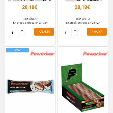
CHOCOLATE BLANCO CRISP 12
COCO CRISP 12 UNIDADES
...
28,18€
28,18€
Talla ÚNICA
Talla ÚNICA
En stock, entrega en 24-72h
En stock, entrega en 24-72h
+
+
+
+
AÑADIR
AÑADIR
-
-
-
-