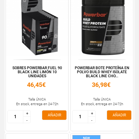
SOBRES POWERBAR FUEL 90
POWERBAR BOTE PROTEÍNA EN
BLACK LINE LIMÓN 10
POLVO BUILD WHEY ISOLATE
UNIDADES
BLACK LINE CHO...
46,45€
36,98€
Talla ÚNICA
Talla ÚNICA
En stock, entrega en 24-72h
En stock, entrega en 24-72h
+
+
+
+
AÑADIR
AÑADIR
-
-
-
-