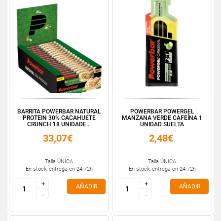
BARRITA POWERBAR NATURAL
POWERBAR POWERGEL
PROTEIN 30% CACAHUETE
MANZANA VERDE CAFEÍNA 1
CRUNCH 18 UNIDADE...
UNIDAD SUELTA
33,07€
2,48€
Talla ÚNICA
Talla ÚNICA
En stock, entrega en 24-72h
En stock, entrega en 24-72h
+
+
+
+
AÑADIR
AÑADIR
-
-
-
-