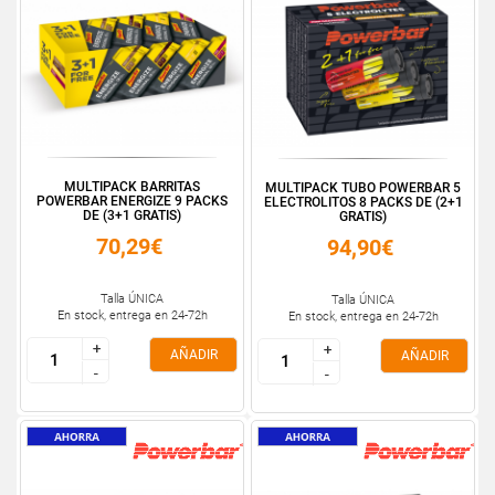
MULTIPACK BARRITAS
MULTIPACK TUBO POWERBAR 5
POWERBAR ENERGIZE 9 PACKS
ELECTROLITOS 8 PACKS DE (2+1
DE (3+1 GRATIS)
GRATIS)
70,29€
94,90€
Talla ÚNICA
Talla ÚNICA
En stock, entrega en 24-72h
En stock, entrega en 24-72h
+
+
+
+
AÑADIR
AÑADIR
-
-
-
-