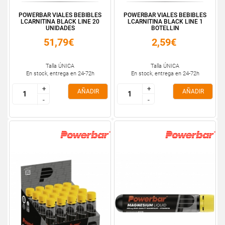
POWERBAR VIALES BEBIBLES
POWERBAR VIALES BEBIBLES
LCARNITINA BLACK LINE 20
LCARNITINA BLACK LINE 1
UNIDADES
BOTELLIN
51,79€
2,59€
Talla ÚNICA
Talla ÚNICA
En stock, entrega en 24-72h
En stock, entrega en 24-72h
+
+
+
+
AÑADIR
AÑADIR
-
-
-
-