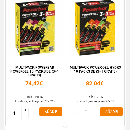
MULTIPACK POWERBAR
MULTIPACK POWER GEL HYDRO
POWERGEL 10 PACKS DE (3+1
10 PACKS DE (3+1 GRATIS)
GRATIS)
74,42€
82,04€
Talla ÚNICA
Talla ÚNICA
En stock, entrega en 24-72h
En stock, entrega en 24-72h
+
+
+
+
AÑADIR
AÑADIR
-
-
-
-