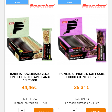
BARRITA POWERBAR AVENA
POWERBAR PROTEIN SOFT CORE
CON RELLENO DE AVELLANAS
CHOCOLATE NEGRO 12U.
15U*50GR
44,46€
35,31€
Talla ÚNICA
Talla ÚNICA
En stock, entrega en 24-72h
En stock, entrega en 24-72h
+
+
+
+