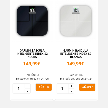
GARMIN BÁSCULA
GARMIN BÁSCULA
INTELIGENTE INDEX S2
INTELIGENTE INDEX S2
NEGRA
BLANCA
149,99€
149,99€
Talla ÚNICA
Talla ÚNICA
En stock, entrega en 24-72h
En stock, entrega en 24-72h
+
+
+
+
AÑADIR
AÑADIR
-
-
-
-