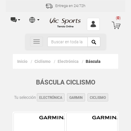
Entrega en 24/72h
(
0
)
Toggle
navigation
Inicio
Ciclismo
Electrónica
Báscula
BÁSCULA CICLISMO
Tu selección
ELECTRÓNICA
GARMIN
CICLISMO