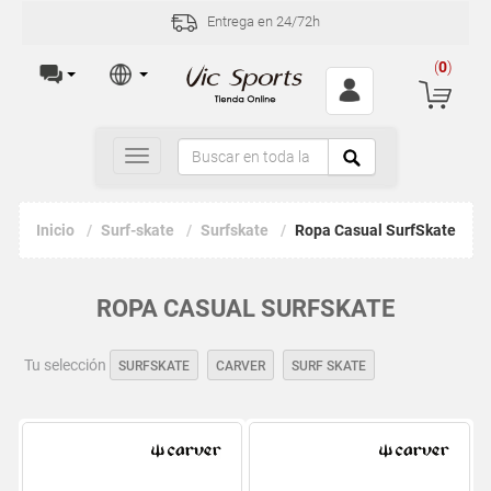
Entrega en 24/72h
(
0
)
Toggle
navigation
Inicio
Surf-skate
Surfskate
Ropa Casual SurfSkate
ROPA CASUAL SURFSKATE
Tu selección
SURFSKATE
CARVER
SURF SKATE