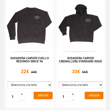
SUDADERA CARVER CUELLO
SUDADERA CARVER
REDONDO SINCE 96
CREMALLERA STANDARD ISSUE
22€
33€
44€
66€
+
+
+
+
AÑADIR
AÑADIR
-
-
-
-