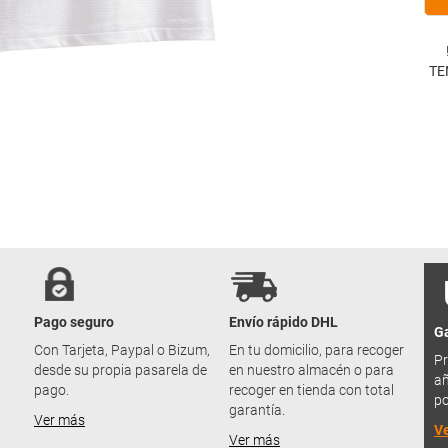
TE
Pago seguro
Envío rápido DHL
Ga
u
Con Tarjeta, Paypal o Bizum,
En tu domicilio, para recoger
Pr
desde su propia pasarela de
en nuestro almacén o para
añ
pago.
recoger en tienda con total
po
garantía.
Ver más
V
Ver más