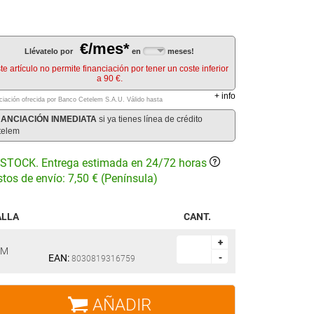
€/mes*
Llévatelo por
en
meses!
te artículo no permite financiación por tener un coste inferior
a 90 €.
+
info
ciación ofrecida por Banco Cetelem S.A.U.
Válido hasta
NANCIACIÓN INMEDIATA
si ya tienes línea de crédito
telem
STOCK. Entrega estimada en 24/72 horas
tos de envío: 7,50 € (Península)
ALLA
CANT.
+
+
M
EAN:
-
-
8030819316759
AÑADIR