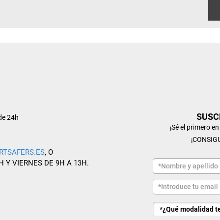
SUSC
de 24h
¡Sé el primero e
¡CONSIG
RTSAFERS.ES
, O
H Y VIERNES DE 9H A 13H.