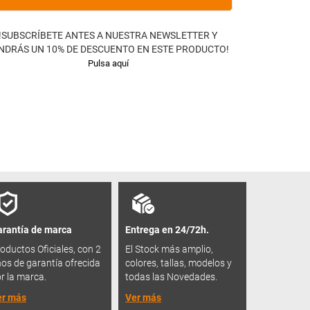
!SUBSCRÍBETE ANTES A NUESTRA NEWSLETTER Y
NDRÁS UN 10% DE DESCUENTO EN ESTE PRODUCTO!
Pulsa aquí
rantía de marca
Entrega en 24/72h.
oductos Oficiales, con 2
El Stock más amplio,
os de garantía ofrecida
colores, tallas, modelos y
r la marca.
todas las Novedades.
er más
Ver más