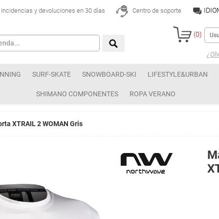
IDI
Incidencias y devoluciones en 30 días
Centro de soporte
(
0
)
¿Olv
NNING
SURF-SKATE
SNOWBOARD-SKI
LIFESTYLE&URBAN
SHIMANO COMPONENTES
ROPA VERANO
orta XTRAIL 2 WOMAN Gris
Ma
X