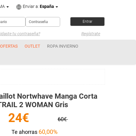
OMA
Enviar a:
España
idaste tu contraseña?
Regístrate
OFERTAS
OUTLET
ROPA INVIERNO
illot Nortwhave Manga Corta
TRAIL 2 WOMAN Gris
24€
60€
60,00%
Te ahorras