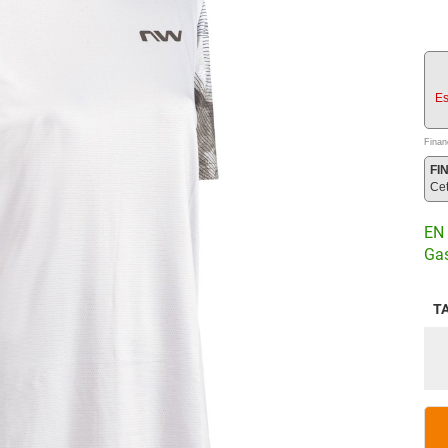
Es
Finan
FI
Ce
EN 
Gas
T