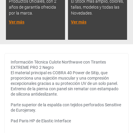
Productos Oficiales, con 2
El Stock más amplio, colores,
años de garantía ofrecida
tallas, modelos y todas las
por la marca.
Novedades.
Ver más
Ver más
Información Técnica Culote Northwave con Tirantes
EXTREME PRO 2 Negro
El material principal es COBRA 40 Power de Sitip, que
proporciona una sujeción muscular y una compresión
excepcionales gracias a su protección UV de un solo panel.
Extremo de la pierna con panel sin rematar con estampado
de silicona antideslizante.
Parte superior de la espalda con tejidos perforados Sensitive
de Eurojersey.
Pad Paris HP de Elastic Interface