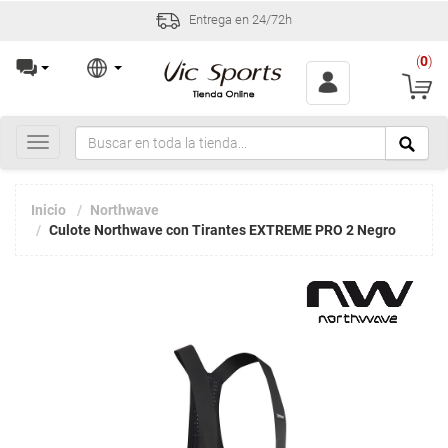
Entrega en 24/72h
(
0
)
Toggle
navigation
Inicio
Northwave
Culote Northwave con Tirantes EXTREME PRO 2 Negro