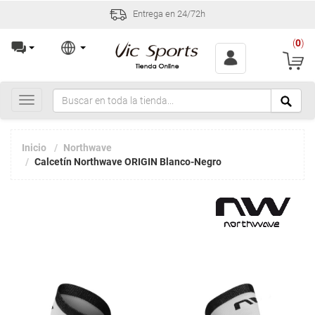
Entrega en 24/72h
(
0
)
Toggle
navigation
Inicio
Northwave
Calcetín Northwave ORIGIN Blanco-Negro