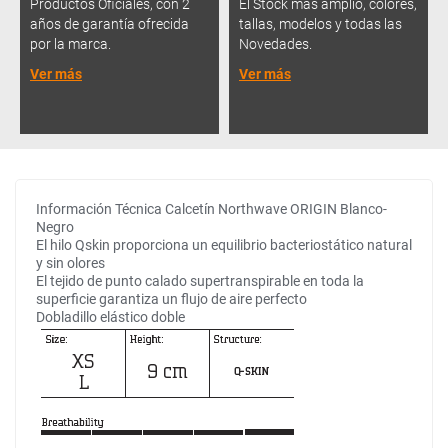
Productos Oficiales, con 2
El Stock más amplio, colores,
años de garantía ofrecida
tallas, modelos y todas las
por la marca.
Novedades.
Ver más
Ver más
Información Técnica Calcetín Northwave ORIGIN Blanco-
Negro
El hilo Qskin proporciona un equilibrio bacteriostático natural
y sin olores
El tejido de punto calado supertranspirable en toda la
superficie garantiza un flujo de aire perfecto
Dobladillo elástico doble