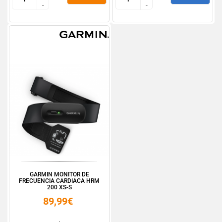
-
-
-
-
GARMIN MONITOR DE
FRECUENCIA CARDIACA HRM
200 XS-S
89,99€