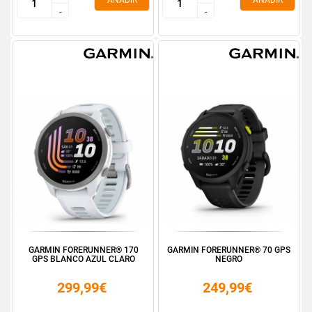
AÑADIR
AÑADIR
-
-
-
-
GARMIN FORERUNNER® 170
GARMIN FORERUNNER® 70 GPS
GPS BLANCO AZUL CLARO
NEGRO
299,99€
249,99€