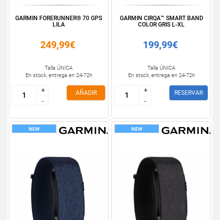
GARMIN FORERUNNER® 70 GPS
GARMIN CIRQA™ SMART BAND
LILA
COLOR GRIS L-XL
249,99€
199,99€
Talla ÚNICA
Talla ÚNICA
En stock, entrega en 24-72h
En stock, entrega en 24-72h
+
+
+
+
AÑADIR
RESERVAR
-
-
-
-