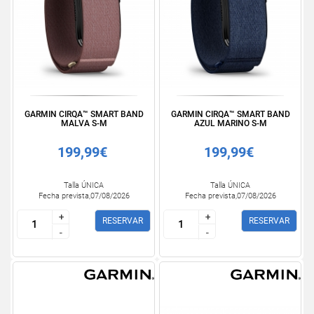
GARMIN CIRQA™ SMART BAND
GARMIN CIRQA™ SMART BAND
MALVA S-M
AZUL MARINO S-M
199,99€
199,99€
Talla ÚNICA
Talla ÚNICA
Fecha prevista,07/08/2026
Fecha prevista,07/08/2026
+
+
+
+
RESERVAR
RESERVAR
-
-
-
-