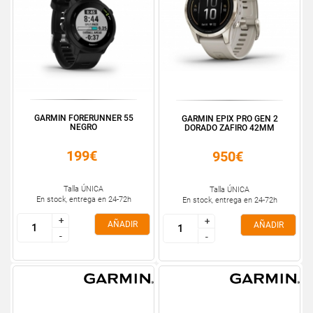
GARMIN FORERUNNER 55
GARMIN EPIX PRO GEN 2
NEGRO
DORADO ZAFIRO 42MM
199€
950€
Talla ÚNICA
Talla ÚNICA
En stock, entrega en 24-72h
En stock, entrega en 24-72h
+
+
+
+
AÑADIR
AÑADIR
-
-
-
-