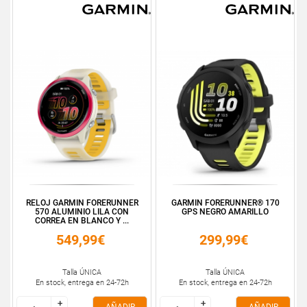
RELOJ GARMIN FORERUNNER
GARMIN FORERUNNER® 170
570 ALUMINIO LILA CON
GPS NEGRO AMARILLO
CORREA EN BLANCO Y ...
549,99€
299,99€
Talla ÚNICA
Talla ÚNICA
En stock, entrega en 24-72h
En stock, entrega en 24-72h
+
+
+
+