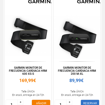
GARMIN MONITOR DE
GARMIN MONITOR DE
FRECUENCIA CARDIACA HRM
FRECUENCIA CARDIACA HRM
600 XS-S
200 M-XL
169,99€
89,99€
Talla ÚNICA
Talla ÚNICA
En stock, entrega en 24-72h
En stock, entrega en 24-72h
+
+
+
+
AÑADIR
RESERVAR