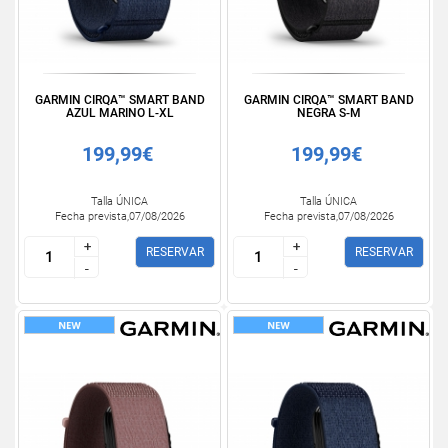
GARMIN CIRQA™ SMART BAND
GARMIN CIRQA™ SMART BAND
AZUL MARINO L-XL
NEGRA S-M
199,99€
199,99€
Talla ÚNICA
Talla ÚNICA
Fecha prevista,07/08/2026
Fecha prevista,07/08/2026
+
+
+
+
RESERVAR
RESERVAR
-
-
-
-