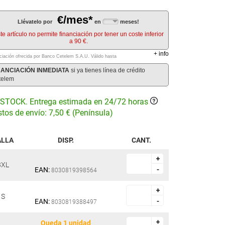
€/mes*
Llévatelo por
en
meses!
te artículo no permite financiación por tener un coste inferior
a 90 €.
+
info
ciación ofrecida por Banco Cetelem S.A.U.
Válido hasta
NANCIACIÓN INMEDIATA
si ya tienes línea de crédito
telem
STOCK. Entrega estimada en 24/72 horas
tos de envío: 7,50 € (Península)
ALLA
DISP.
CANT.
+
+
3XL
EAN:
-
-
8030819398564
+
+
S
EAN:
-
-
8030819388497
+
+
Queda 1 unidad