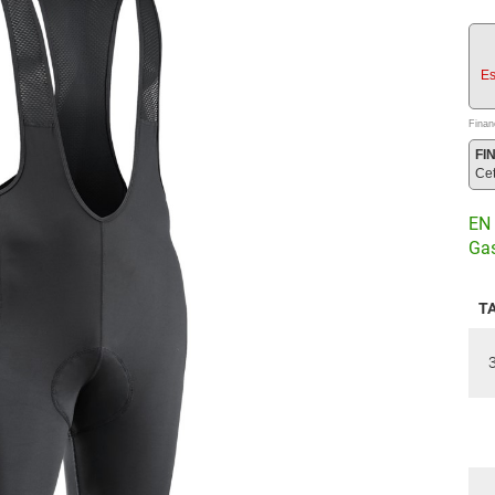
Es
Finan
FI
Ce
EN 
Gas
T