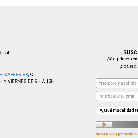
SUSC
de 24h
¡Sé el primero e
¡CONSIG
RTSAFERS.ES
, O
H Y VIERNES DE 9H A 13H.
Desliza la flecha para terminar 