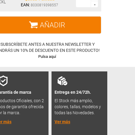
XXL
EAN:
-
-
8030819398557
AÑADIR
!SUBSCRÍBETE ANTES A NUESTRA NEWSLETTER Y
NDRÁS UN 10% DE DESCUENTO EN ESTE PRODUCTO!
Pulsa aquí
rantía de marca
Entrega en 24/72h.
oductos Oficiales, con 2
El Stock más amplio,
os de garantía ofrecida
colores, tallas, modelos y
r la marca.
todas las Novedades.
er más
Ver más