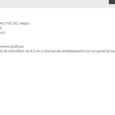
s ACTIVE GEL Negro
m2
r/m2
nuevos gráficos
a de microfibra de 4,5 cm y una banda antideslizante con un panel de cort