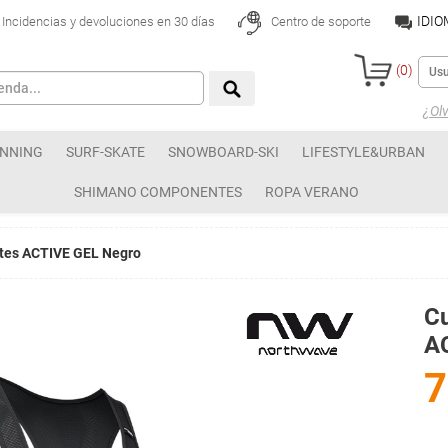
IDI
Incidencias y devoluciones en 30 días
Centro de soporte
(
0
)
¿Olv
NNING
SURF-SKATE
SNOWBOARD-SKI
LIFESTYLE&URBAN
SHIMANO COMPONENTES
ROPA VERANO
ntes ACTIVE GEL Negro
Cu
A
7