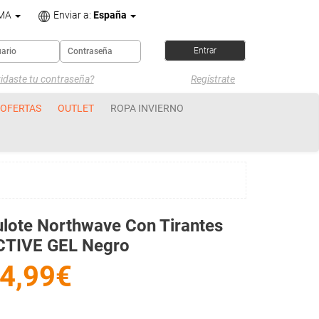
OMA
Enviar a:
España
idaste tu contraseña?
Regístrate
OFERTAS
OUTLET
ROPA INVIERNO
lote Northwave Con Tirantes
CTIVE GEL Negro
4,99€