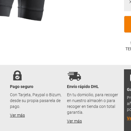
TE
Pago seguro
Envío rápido DHL
Ga
u
Con Tarjeta, Paypal o Bizum,
En tu domicilio, para recoger
Pr
desde su propia pasarela de
en nuestro almacén o para
añ
pago.
recoger en tienda con total
po
garantía.
Ver más
V
Ver más