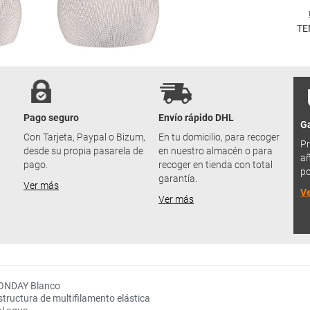
TE
Pago seguro
Envío rápido DHL
Ga
u
Con Tarjeta, Paypal o Bizum,
En tu domicilio, para recoger
Pr
desde su propia pasarela de
en nuestro almacén o para
añ
pago.
recoger en tienda con total
po
garantía.
Ver más
V
Ver más
MONDAY Blanco
estructura de multifilamento elástica