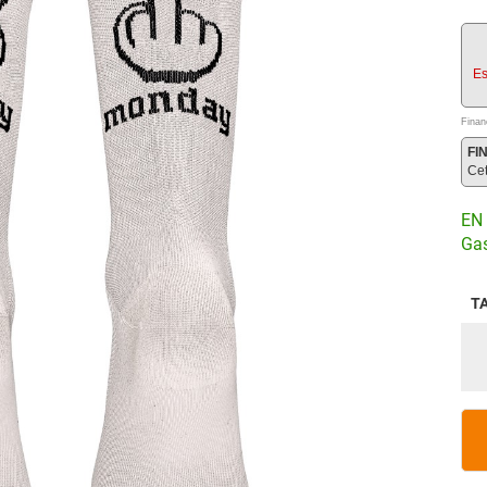
Es
Finan
FI
Ce
EN 
Gas
T