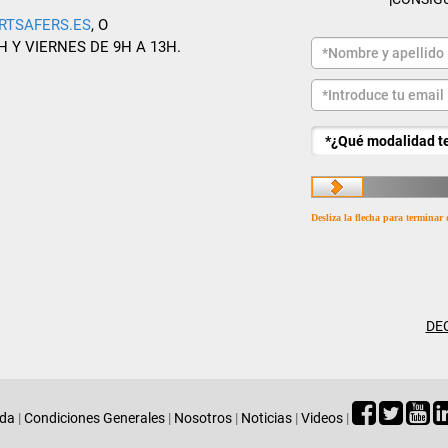
RTSAFERS.ES
, O
H Y VIERNES DE 9H A 13H.
Desliza la flecha para terminar 
DE
ada
|
Condiciones Generales
|
Nosotros
|
Noticias
|
Videos
|