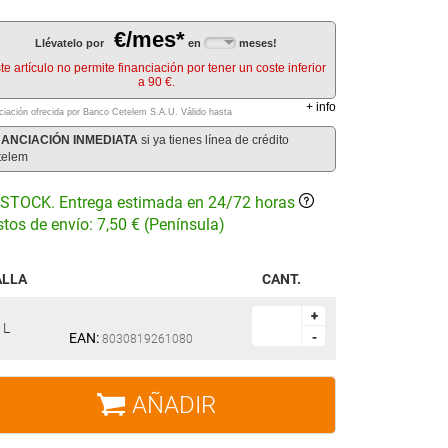
€/mes*
Llévatelo por
en
meses!
te artículo no permite financiación por tener un coste inferior
a 90 €.
+
info
ciación ofrecida por Banco Cetelem S.A.U.
Válido hasta
NANCIACIÓN INMEDIATA
si ya tienes línea de crédito
telem
STOCK. Entrega estimada en 24/72 horas
tos de envío: 7,50 € (Península)
ALLA
CANT.
+
+
L
EAN:
-
-
8030819261080
AÑADIR