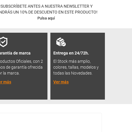
!SUBSCRÍBETE ANTES A NUESTRA NEWSLETTER Y
NDRÁS UN 10% DE DESCUENTO EN ESTE PRODUCTO!
Pulsa aquí
rantía de marca
Entrega en 24/72h.
oductos Oficiales, con 2
El Stock más amplio,
os de garantía ofrecida
colores, tallas, modelos y
r la marca.
todas las Novedades.
er más
Ver más