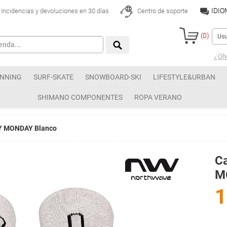
IDI
Incidencias y devoluciones en 30 días
Centro de soporte
(
0
)
¿Olv
NNING
SURF-SKATE
SNOWBOARD-SKI
LIFESTYLE&URBAN
SHIMANO COMPONENTES
ROPA VERANO
AY MONDAY Blanco
C
M
1