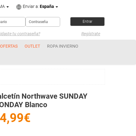
OMA
Enviar a:
España
idaste tu contraseña?
Regístrate
OFERTAS
OUTLET
ROPA INVIERNO
alcetín Northwave SUNDAY
ONDAY Blanco
4,99€