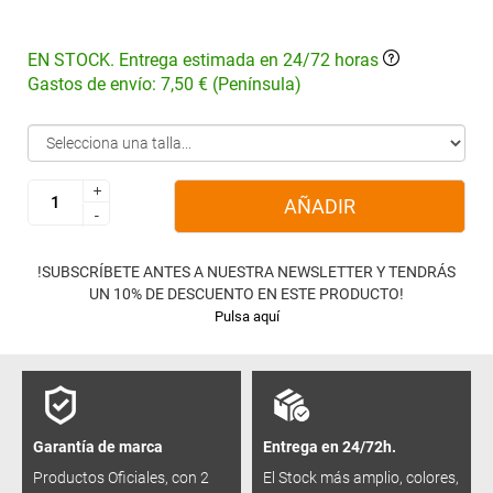
EN STOCK. Entrega estimada en 24/72 horas
Gastos de envío: 7,50 € (Península)
+
+
AÑADIR
-
-
!SUBSCRÍBETE ANTES A NUESTRA NEWSLETTER Y TENDRÁS
UN 10% DE DESCUENTO EN ESTE PRODUCTO!
Pulsa aquí
Garantía de marca
Entrega en 24/72h.
Productos Oficiales, con 2
El Stock más amplio, colores,