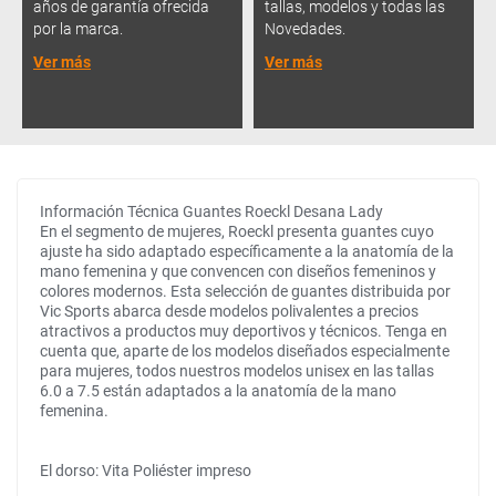
años de garantía ofrecida
tallas, modelos y todas las
por la marca.
Novedades.
Ver más
Ver más
Información Técnica Guantes Roeckl Desana Lady
En el segmento de mujeres, Roeckl presenta guantes cuyo
ajuste ha sido adaptado específicamente a la anatomía de la
mano femenina y que convencen con diseños femeninos y
colores modernos. Esta selección de guantes distribuida por
Vic Sports abarca desde modelos polivalentes a precios
atractivos a productos muy deportivos y técnicos. Tenga en
cuenta que, aparte de los modelos diseñados especialmente
para mujeres, todos nuestros modelos unisex en las tallas
6.0 a 7.5 están adaptados a la anatomía de la mano
femenina.
El dorso: Vita Poliéster impreso