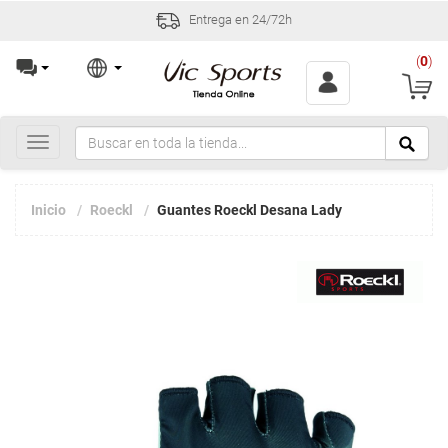
Entrega en 24/72h
(
0
)
Toggle
navigation
Inicio
Roeckl
Guantes Roeckl Desana Lady