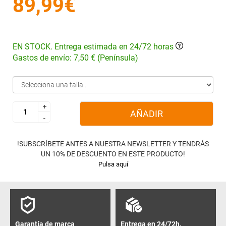
89,99€
EN STOCK. Entrega estimada en 24/72 horas
Gastos de envío: 7,50 € (Península)
+
+
AÑADIR
-
-
!SUBSCRÍBETE ANTES A NUESTRA NEWSLETTER Y TENDRÁS
UN 10% DE DESCUENTO EN ESTE PRODUCTO!
Pulsa aquí
Garantía de marca
Entrega en 24/72h.