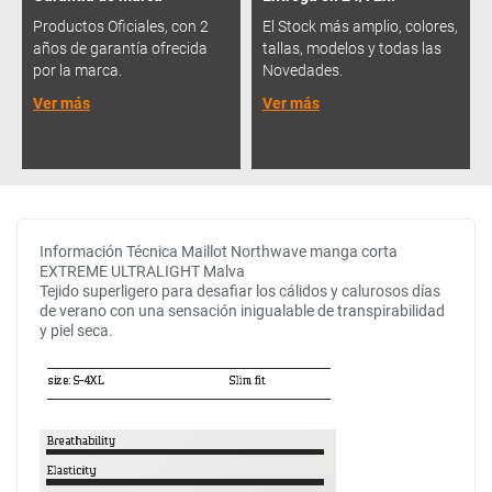
Productos Oficiales, con 2
El Stock más amplio, colores,
años de garantía ofrecida
tallas, modelos y todas las
por la marca.
Novedades.
Ver más
Ver más
Información Técnica Maillot Northwave manga corta
EXTREME ULTRALIGHT Malva
Tejido superligero para desafiar los cálidos y calurosos días
de verano con una sensación inigualable de transpirabilidad
y piel seca.