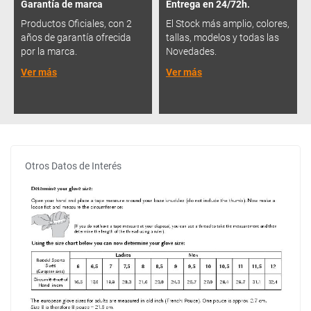
Garantía de marca
Entrega en 24/72h.
Productos Oficiales, con 2
El Stock más amplio, colores,
años de garantía ofrecida
tallas, modelos y todas las
por la marca.
Novedades.
Ver más
Ver más
Otros Datos de Interés