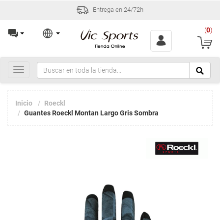
Entrega en 24/72h
(
0
)
Toggle
navigation
Inicio
Roeckl
Guantes Roeckl Montan Largo Gris Sombra