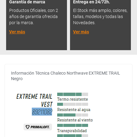
Garantía de marca
Entrega en 24/72h.
Productos Oficiales, con 2
El Stock más amplio, colores,
años de garantía ofrecida
tallas, modelos y todas las
por la marca.
Novedades.
Ver más
Ver más
Información Técnica Chaleco Northwave EXTREME TRAIL
Negro