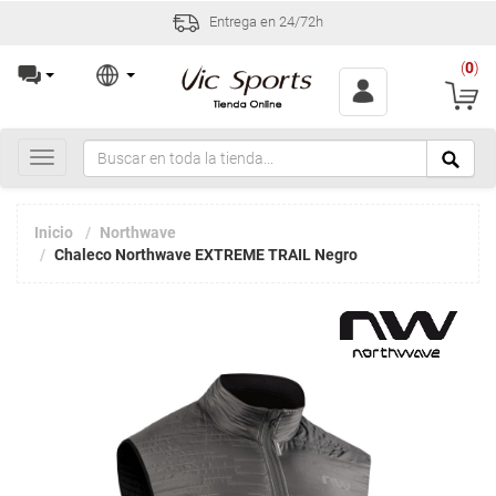
Entrega en 24/72h
(
0
)
Toggle
navigation
Inicio
Northwave
Chaleco Northwave EXTREME TRAIL Negro