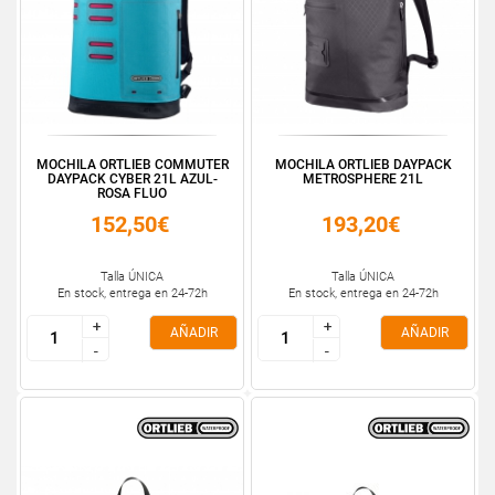
MOCHILA ORTLIEB COMMUTER
MOCHILA ORTLIEB DAYPACK
DAYPACK CYBER 21L AZUL-
METROSPHERE 21L
ROSA FLUO
152,50€
193,20€
Talla ÚNICA
Talla ÚNICA
En stock, entrega en 24-72h
En stock, entrega en 24-72h
+
+
+
+
AÑADIR
AÑADIR
-
-
-
-