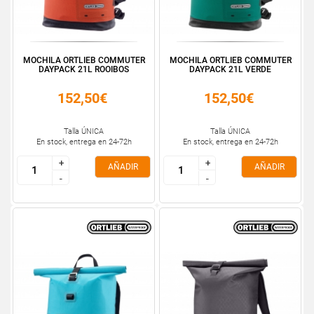
MOCHILA ORTLIEB COMMUTER
MOCHILA ORTLIEB COMMUTER
DAYPACK 21L ROOIBOS
DAYPACK 21L VERDE
152,50€
152,50€
Talla ÚNICA
Talla ÚNICA
En stock, entrega en 24-72h
En stock, entrega en 24-72h
+
+
+
+
AÑADIR
AÑADIR
-
-
-
-