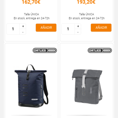
162,70€
193,20€
Talla ÚNICA
Talla ÚNICA
En stock, entrega en 24-72h
En stock, entrega en 24-72h
+
+
+
+
AÑADIR
AÑADIR
-
-
-
-