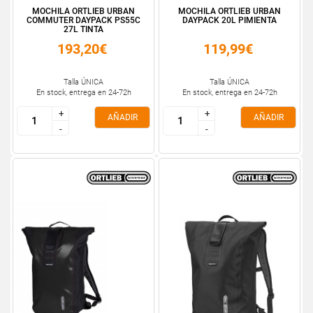
MOCHILA ORTLIEB URBAN
MOCHILA ORTLIEB URBAN
COMMUTER DAYPACK PS55C
DAYPACK 20L PIMIENTA
27L TINTA
193,20€
119,99€
Talla ÚNICA
Talla ÚNICA
En stock, entrega en 24-72h
En stock, entrega en 24-72h
+
+
+
+
AÑADIR
AÑADIR
-
-
-
-