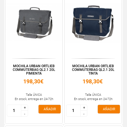
MOCHILA URBAN ORTLIEB
MOCHILA URBAN ORTLIEB
COMMUTERBAG QL2.1 20L
COMMUTERBAG QL2.1 20L
PIMIENTA
TINTA
198,30€
198,30€
Talla ÚNICA
Talla ÚNICA
En stock, entrega en 24-72h
En stock, entrega en 24-72h
+
+
+
+
AÑADIR
AÑADIR
-
-
-
-