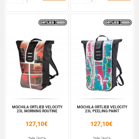
-
-
-
-
MOCHILA ORTLIEB VELOCITY
MOCHILA ORTLIEB VELOCITY
23L MORNING ROUTINE
23L PEELING PAINT
127,10€
127,10€
Talla ÚNICA
Talla ÚNICA