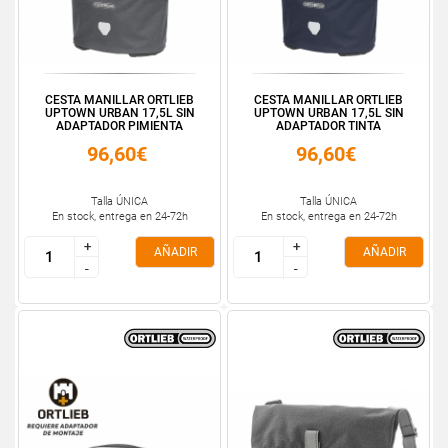
CESTA MANILLAR ORTLIEB
CESTA MANILLAR ORTLIEB
UPTOWN URBAN 17,5L SIN
UPTOWN URBAN 17,5L SIN
ADAPTADOR PIMIENTA
ADAPTADOR TINTA
96,60€
96,60€
Talla ÚNICA
Talla ÚNICA
En stock, entrega en 24-72h
En stock, entrega en 24-72h
+
+
+
+
AÑADIR
AÑADIR
-
-
-
-