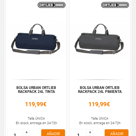
BOLSA URBAN ORTLIEB
BOLSA URBAN ORTLIEB
RACKPACK 24L TINTA
RACKPACK 24L PIMIENTA
119,99€
119,99€
Talla ÚNICA
Talla ÚNICA
En stock, entrega en 24-72h
En stock, entrega en 24-72h
+
+
+
+
AÑADIR
AÑADIR