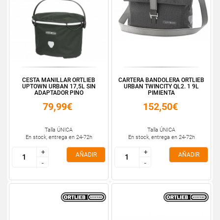
CESTA MANILLAR ORTLIEB
CARTERA BANDOLERA ORTLIEB
UPTOWN URBAN 17,5L SIN
URBAN TWINCITY QL2. 1 9L
ADAPTADOR PINO
PIMIENTA
79,99€
152,50€
Talla ÚNICA
Talla ÚNICA
En stock, entrega en 24-72h
En stock, entrega en 24-72h
+
+
+
+
AÑADIR
AÑADIR
-
-
-
-