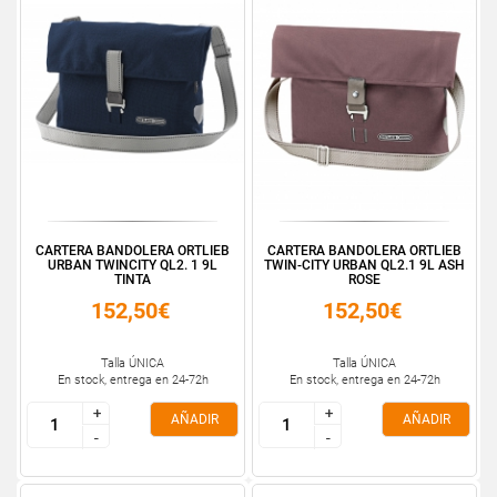
CARTERA BANDOLERA ORTLIEB
CARTERA BANDOLERA ORTLIEB
URBAN TWINCITY QL2. 1 9L
TWIN-CITY URBAN QL2.1 9L ASH
TINTA
ROSE
152,50€
152,50€
Talla ÚNICA
Talla ÚNICA
En stock, entrega en 24-72h
En stock, entrega en 24-72h
+
+
+
+
AÑADIR
AÑADIR
-
-
-
-