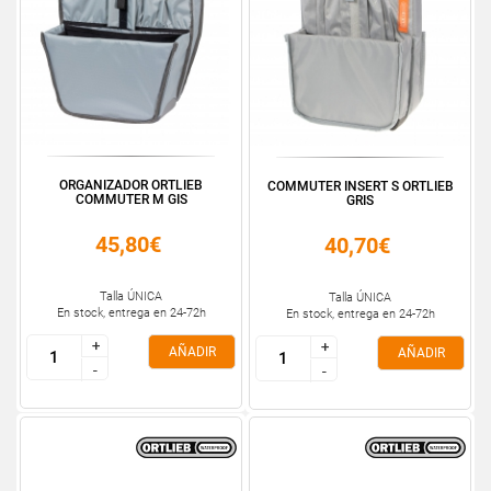
ORGANIZADOR ORTLIEB
COMMUTER INSERT S ORTLIEB
COMMUTER M GIS
GRIS
45,80€
40,70€
Talla ÚNICA
Talla ÚNICA
En stock, entrega en 24-72h
En stock, entrega en 24-72h
+
+
+
+
AÑADIR
AÑADIR
-
-
-
-