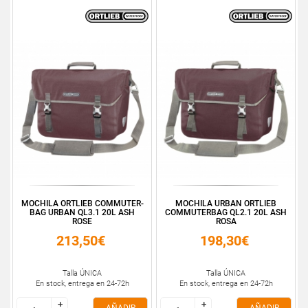
MOCHILA ORTLIEB COMMUTER-
MOCHILA URBAN ORTLIEB
BAG URBAN QL3.1 20L ASH
COMMUTERBAG QL2.1 20L ASH
ROSE
ROSA
213,50€
198,30€
Talla ÚNICA
Talla ÚNICA
En stock, entrega en 24-72h
En stock, entrega en 24-72h
+
+
+
+