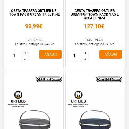
CESTA TRASERA ORTLIEB UP-
CESTA TRASERA ORTLIEB
TOWN RACK URBAN 17,5L PINE
URBAN UP TOWN RACK 17,5 L
ROSA CENIZA
99,99€
127,10€
Talla ÚNICA
Talla ÚNICA
En stock, entrega en 24-72h
En stock, entrega en 24-72h
+
+
+
+
AÑADIR
AÑADIR
-
-
-
-