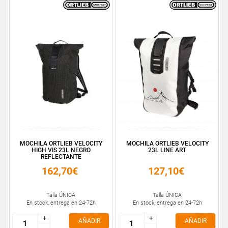
MOCHILA ORTLIEB VELOCITY
MOCHILA ORTLIEB VELOCITY
HIGH VIS 23L NEGRO
23L LINE ART
REFLECTANTE
162,70€
127,10€
Talla ÚNICA
Talla ÚNICA
En stock, entrega en 24-72h
En stock, entrega en 24-72h
+
+
+
+
AÑADIR
AÑADIR