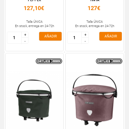
PEPPER
TINTA
127,10€
127€
Talla ÚNICA
Talla ÚNICA
En stock, entrega en 24-72h
En stock, entrega en 24-72h
+
+
+
+
AÑADIR
AÑADIR
-
-
-
-