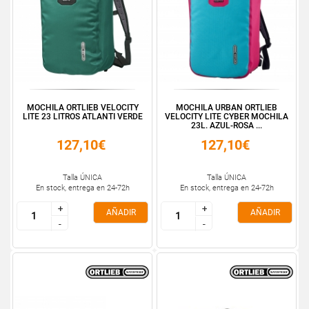
MOCHILA ORTLIEB VELOCITY
MOCHILA URBAN ORTLIEB
LITE 23 LITROS ATLANTI VERDE
VELOCITY LITE CYBER MOCHILA
23L. AZUL-ROSA ...
127,10€
127,10€
Talla ÚNICA
Talla ÚNICA
En stock, entrega en 24-72h
En stock, entrega en 24-72h
+
+
+
+
AÑADIR
AÑADIR
-
-
-
-