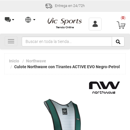
Entrega en 24/72h
(
0
)
Toggle
navigation
Inicio
Northwave
Culote Northwave con Tirantes ACTIVE EVO Negro-Petrol