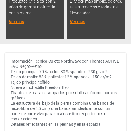
Productos Oficiales, con 2
El Stock más amplio, colores,
años de garantía ofrecida
tallas, modelos y todas las
por la marca.
Novedades.
Ver más
Ver más
Información Técnica Culote Northwave con Tirantes ACTIVE
EVO Negro-Petrol
Tejido principal: 70 % nailon 30 % spandex - 230 gr/m2
Tejido de malla: 88 % poliéster 12 % spandex - 150 gr/m2
Tejido principal teñido
Nueva almohadilla Freedom Evo
Tirantes de malla estampados por sublimación con nuevos
gráficos
La estructura del bajo de la pierna combina una banda de
microfibra de 4,5 cm y una banda antideslizante con un
panel de corte vivo para un ajuste firme y perfecto sin
constricciones
Detalles reflectantes en las piernas y en la espalda.