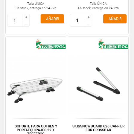
Talla ÚNICA
Talla ÚNICA
En stock, entrega en 24-72h
En stock, entrega en 24-72h
+
+
+
+
AÑADIR
AÑADIR
-
-
-
-
SOPORTE PARA COFRES Y
SKI&SNOWBOARD 626 CARRIER
PORTAEQUIPAJES 22 X
FOR CROSSBAR