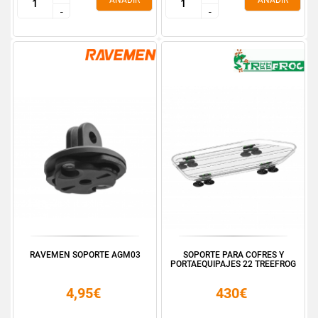
AÑADIR
AÑADIR
-
-
-
-
RAVEMEN SOPORTE AGM03
SOPORTE PARA COFRES Y
PORTAEQUIPAJES 22 TREEFROG
4,95€
430€