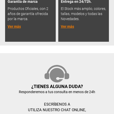
Garantía de marca
Entrega en 24/72h.
Productos Oficiales, con 2
El Stock más amplio, colores,
años de garantía ofrecida
tallas, modelos y todas las
por la marca.
Novedades.
Ver más
Ver más
¿TIENES ALGUNA DUDA?
Responderemos a tus consulta en menos de 24h
ESCRÍBENOS A
UTILIZA NUESTRO CHAT ONLINE,