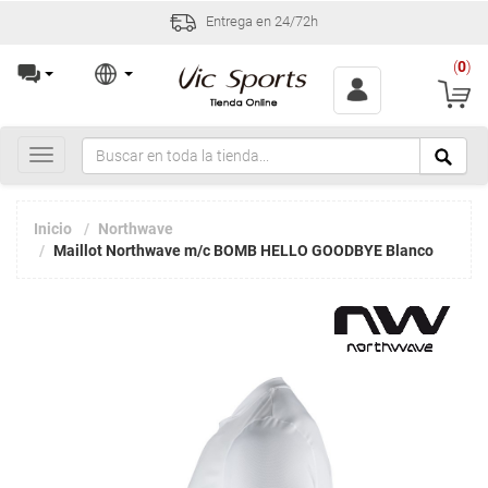
Entrega en 24/72h
(
0
)
Toggle
navigation
Inicio
Northwave
Maillot Northwave m/c BOMB HELLO GOODBYE Blanco