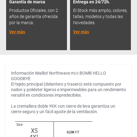
Garantía de marca
Entrega en 24/72h.
Productos Oficiales, con 2
El Stock más amplio, colores,
años de garantía ofrecida
tallas, modelos y todas las
por la marca.
Novedades.
Ver más
Ver más
Información Maillot Northwave m/c BOMB HELLO
GOODBYE
El tejido principal (delantero y trasero) está compuesto por
nailon y poliéster ligeros e impermeables para un rendimiento
versátil en condiciones impredecibles.
La cremallera doble YKK con cierre de leva garantiza un
cierre seguro y un fácil ajuste de la ventilación.