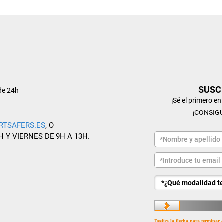
SUSC
de 24h
¡Sé el primero e
¡CONSIG
RTSAFERS.ES
, O
H Y VIERNES DE 9H A 13H.
Desliza la flecha para terminar 