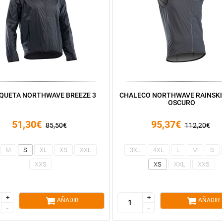
QUETA NORTHWAVE BREEZE 3
CHALECO NORTHWAVE RAINSKI
OSCURO
51,30€
95,37€
85,50€
112,20€
M
S
XL
XS
XXL
3XL
4XL
L
M
S
XXS
XS
XXL
XXS
+
+
+
+
AÑADIR
AÑADIR
-
-
-
-