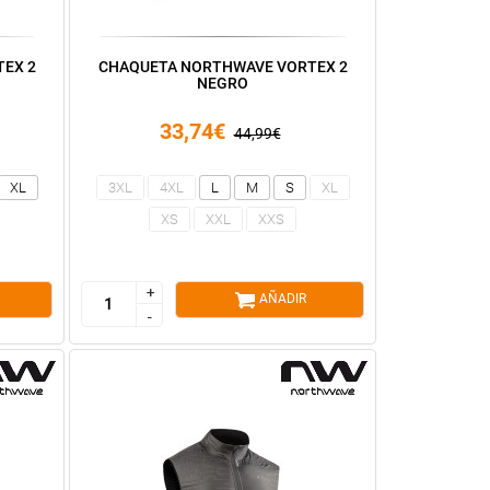
EX 2
CHAQUETA NORTHWAVE VORTEX 2
NEGRO
33,74€
44,99€
XL
3XL
4XL
L
M
S
XL
XS
XXL
XXS
+
+
AÑADIR
-
-