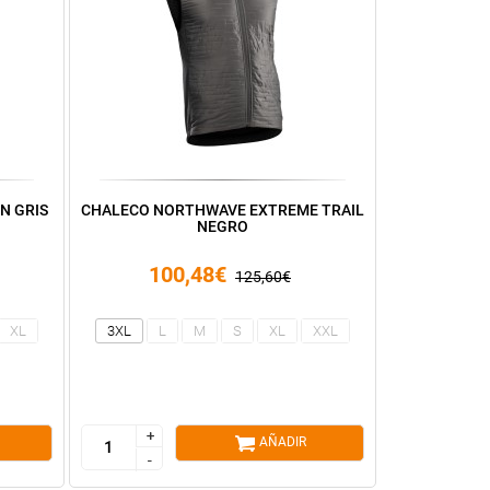
N GRIS
CHALECO NORTHWAVE EXTREME TRAIL
NEGRO
100,48€
125,60€
XL
3XL
L
M
S
XL
XXL
+
+
AÑADIR
-
-