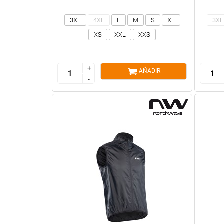
3XL
4XL
L
M
S
XL
3XL
XS
XXL
XXS
+
+
AÑADIR
-
-