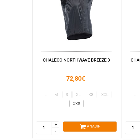
CHALECO NORTHWAVE BREEZE 3
CHA
72,80€
L
M
S
XL
XS
XXL
L
XXS
+
+
AÑADIR
-
-