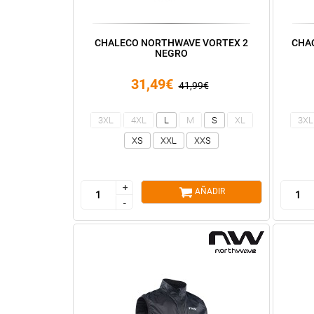
CHALECO NORTHWAVE VORTEX 2
CHA
NEGRO
31,49€
41,99€
3XL
4XL
L
M
S
XL
3XL
XS
XXL
XXS
+
+
AÑADIR
-
-