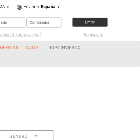
OMA
Enviar a:
España
idaste tu contraseña?
Regístrate
OFERTAS
OUTLET
ROPA INVIERNO
GENERO