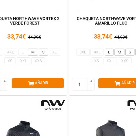
QUETA NORTHWAVE VORTEX 2
CHAQUETA NORTHWAVE VORT
VERDE FOREST
AMARILLO FLUO
33,74€
33,74€
44,99€
44,99€
4XL
L
M
S
XL
3XL
4XL
L
M
S
XS
XXL
XXS
XS
XXL
XXS
+
+
+
+
AÑADIR
AÑADIR
-
-
-
-