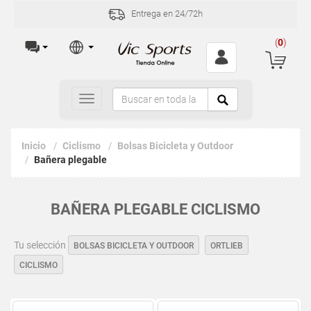
Entrega en 24/72h
(
0
)
Toggle
navigation
Inicio
Ciclismo
Bolsas Bicicleta y Outdoor
Bañera plegable
BAÑERA PLEGABLE CICLISMO
Tu selección
BOLSAS BICICLETA Y OUTDOOR
ORTLIEB
CICLISMO