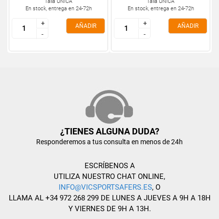
Talla ÚNICA
Talla ÚNICA
En stock, entrega en 24-72h
En stock, entrega en 24-72h
+
+
+
+
AÑADIR
AÑADIR
-
-
-
-
¿TIENES ALGUNA DUDA?
Responderemos a tus consulta en menos de 24h
ESCRÍBENOS A
UTILIZA NUESTRO CHAT ONLINE,
INFO@VICSPORTSAFERS.ES
, O
LLAMA AL +34 972 268 299 DE LUNES A JUEVES A 9H A 18H
Y VIERNES DE 9H A 13H.