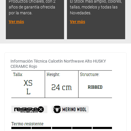
Productos Oficiales, con 2
El Stock más amplio, colores,
años de garantía ofrecida
tallas, modelos y todas las
por la marca.
Novedades.
Ver más
Ver más
Información Técnica Calcetín Northwave Alto HUSKY
CERAMIC Rojo