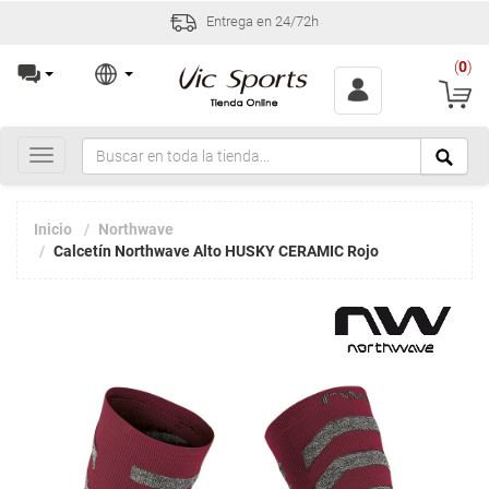
Entrega en 24/72h
(
0
)
Toggle
navigation
Inicio
Northwave
Calcetín Northwave Alto HUSKY CERAMIC Rojo