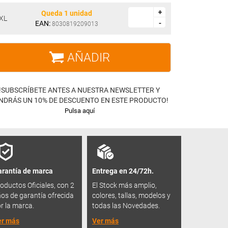
+
+
Queda 1 unidad
XL
EAN:
-
-
8030819209013
AÑADIR
!SUBSCRÍBETE ANTES A NUESTRA NEWSLETTER Y
NDRÁS UN 10% DE DESCUENTO EN ESTE PRODUCTO!
Pulsa aquí
rantía de marca
Entrega en 24/72h.
oductos Oficiales, con 2
El Stock más amplio,
os de garantía ofrecida
colores, tallas, modelos y
r la marca.
todas las Novedades.
er más
Ver más