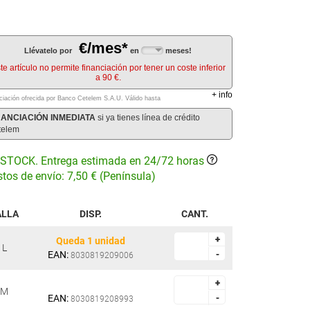
€/mes*
Llévatelo por
en
meses!
te artículo no permite financiación por tener un coste inferior
a 90 €.
+
info
ciación ofrecida por Banco Cetelem S.A.U.
Válido hasta
NANCIACIÓN INMEDIATA
si ya tienes línea de crédito
telem
STOCK. Entrega estimada en 24/72 horas
tos de envío: 7,50 € (Península)
ALLA
DISP.
CANT.
+
+
Queda 1 unidad
L
EAN:
-
-
8030819209006
+
+
M
EAN:
-
-
8030819208993