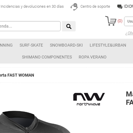
IDI
Incidencias y devoluciones en 30 días
Centro de soporte
(
0
)
¿Olv
NNING
SURF-SKATE
SNOWBOARD-SKI
LIFESTYLE&URBAN
SHIMANO COMPONENTES
ROPA VERANO
corta FAST WOMAN
Ma
F