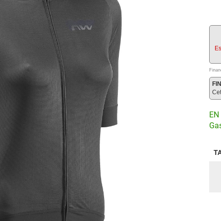
Es
Finan
FI
Ce
EN 
Gas
T