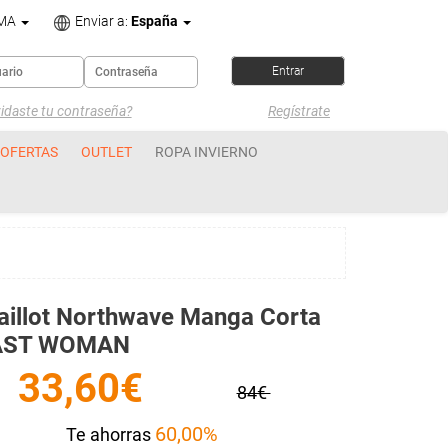
OMA
Enviar a:
España
idaste tu contraseña?
Regístrate
OFERTAS
OUTLET
ROPA INVIERNO
illot Northwave Manga Corta
AST WOMAN
33,60€
84€
60,00%
Te ahorras