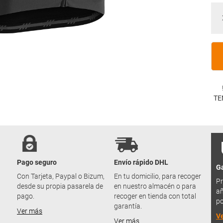
TE
Pago seguro
Envío rápido DHL
Ga
u
Con Tarjeta, Paypal o Bizum,
En tu domicilio, para recoger
Pr
desde su propia pasarela de
en nuestro almacén o para
añ
pago.
recoger en tienda con total
po
garantía.
Ver más
V
Ver más