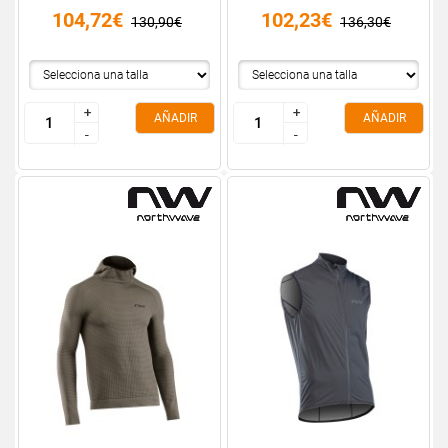
104,72€
102,23€
130,90€
136,30€
+
+
+
+
AÑADIR
AÑADIR
-
-
-
-