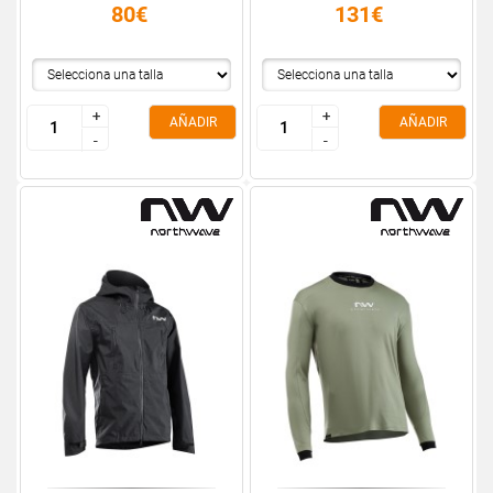
80€
131€
+
+
+
+
AÑADIR
AÑADIR
-
-
-
-