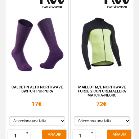
CALCETÍN ALTO NORTHWAVE
MAILLOT M/L NORTHWAVE
SWITCH PÚRPURA
FORCE 2 CON CREMALLERA
MATCHA-NEGRO
17€
72€
+
+
+
+
AÑADIR
AÑADIR