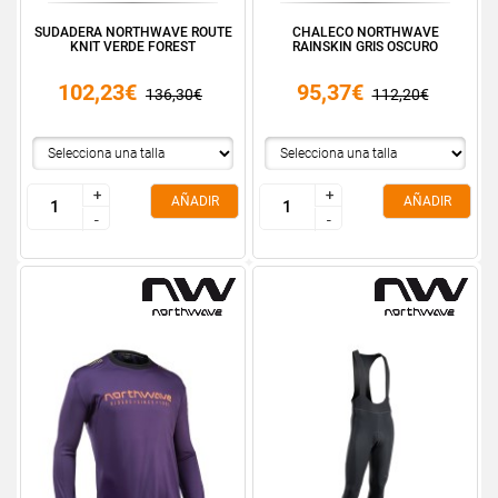
SUDADERA NORTHWAVE ROUTE
CHALECO NORTHWAVE
KNIT VERDE FOREST
RAINSKIN GRIS OSCURO
102,23€
95,37€
136,30€
112,20€
+
+
+
+
AÑADIR
AÑADIR
-
-
-
-