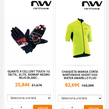
GUANTE X-CELLENT TOUCH 1U.
CHAQUETA MANGA CORTA
TÁCTIL, XLITE, BIOMAP NEGRO-
NORTHWAVE GHOST H2O
ROJO-BLANC...
WATER AMARILLO FLUO
25,84€
82,69€
51,67€
165,38€
+
+
+
+
AÑADIR
AÑADIR