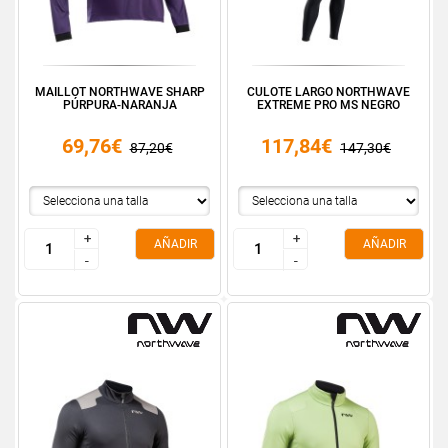
MAILLOT NORTHWAVE SHARP
CULOTE LARGO NORTHWAVE
PÚRPURA-NARANJA
EXTREME PRO MS NEGRO
69,76€
117,84€
87,20€
147,30€
+
+
+
+
AÑADIR
AÑADIR
-
-
-
-