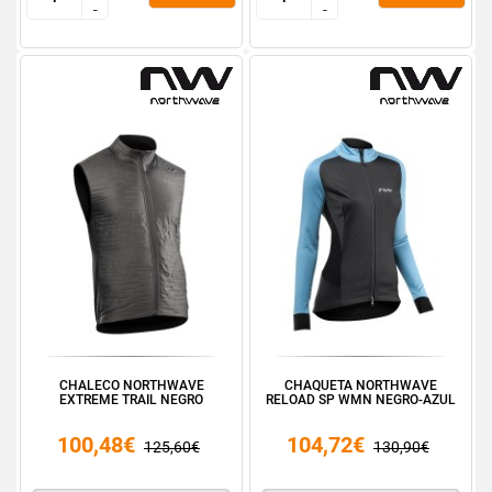
-
-
-
-
CHALECO NORTHWAVE
CHAQUETA NORTHWAVE
EXTREME TRAIL NEGRO
RELOAD SP WMN NEGRO-AZUL
100,48€
104,72€
125,60€
130,90€