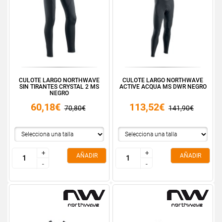
CULOTE LARGO NORTHWAVE
CULOTE LARGO NORTHWAVE
SIN TIRANTES CRYSTAL 2 MS
ACTIVE ACQUA MS DWR NEGRO
NEGRO
60,18€
113,52€
70,80€
141,90€
+
+
+
+
AÑADIR
AÑADIR
-
-
-
-