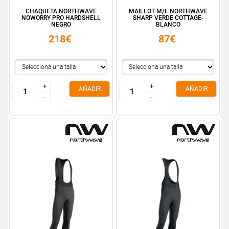
CHAQUETA NORTHWAVE
MAILLOT M/L NORTHWAVE
NOWORRY PRO HARDSHELL
SHARP VERDE COTTAGE-
NEGRO
BLANCO
218€
87€
+
+
+
+
AÑADIR
AÑADIR
-
-
-
-