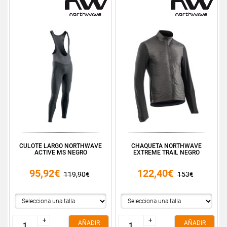
CULOTE LARGO NORTHWAVE
CHAQUETA NORTHWAVE
ACTIVE MS NEGRO
EXTREME TRAIL NEGRO
95,92€
122,40€
119,90€
153€
+
+
+
+
AÑADIR
AÑADIR