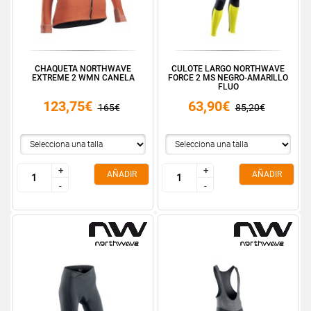
CHAQUETA NORTHWAVE
CULOTE LARGO NORTHWAVE
EXTREME 2 WMN CANELA
FORCE 2 MS NEGRO-AMARILLO
FLUO
123,75€
63,90€
165€
85,20€
+
+
+
+
AÑADIR
AÑADIR
-
-
-
-