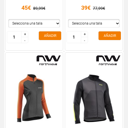
45€
39€
89,99€
77,99€
+
+
+
+
AÑADIR
AÑADIR
-
-
-
-