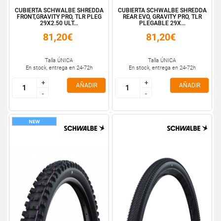
CUBIERTA SCHWALBE SHREDDA
CUBIERTA SCHWALBE SHREDDA
FRONT,GRAVITY PRO, TLR PLEG
REAR EVO, GRAVITY PRO, TLR
29X2.50 ULT...
PLEGABLE 29X...
81,20€
81,20€
Talla ÚNICA
Talla ÚNICA
En stock, entrega en 24-72h
En stock, entrega en 24-72h
+
+
+
+
AÑADIR
AÑADIR
-
-
-
-