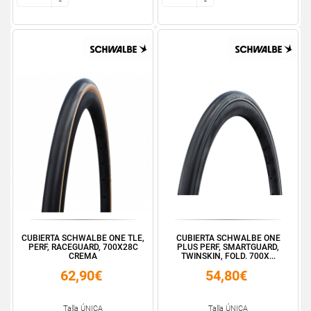
-
-
-
-
CUBIERTA SCHWALBE ONE TLE,
CUBIERTA SCHWALBE ONE
PERF, RACEGUARD, 700X28C
PLUS PERF, SMARTGUARD,
CREMA
TWINSKIN, FOLD. 700X...
62,90€
54,80€
Talla ÚNICA
Talla ÚNICA