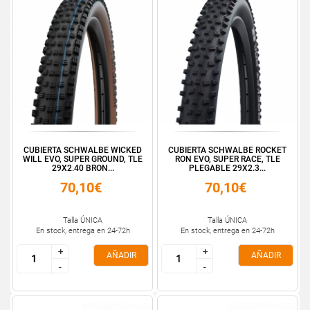
CUBIERTA SCHWALBE WICKED
CUBIERTA SCHWALBE ROCKET
WILL EVO, SUPER GROUND, TLE
RON EVO, SUPER RACE, TLE
29X2.40 BRON...
PLEGABLE 29X2.3...
70,10€
70,10€
Talla ÚNICA
Talla ÚNICA
En stock, entrega en 24-72h
En stock, entrega en 24-72h
+
+
+
+
AÑADIR
AÑADIR
-
-
-
-