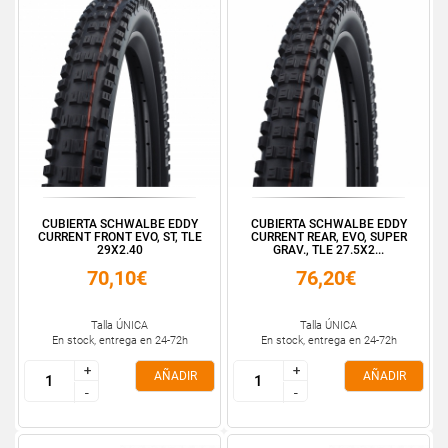
CUBIERTA SCHWALBE EDDY
CUBIERTA SCHWALBE EDDY
CURRENT FRONT EVO, ST, TLE
CURRENT REAR, EVO, SUPER
29X2.40
GRAV., TLE 27.5X2...
70,10€
76,20€
Talla ÚNICA
Talla ÚNICA
En stock, entrega en 24-72h
En stock, entrega en 24-72h
+
+
+
+
AÑADIR
AÑADIR
-
-
-
-