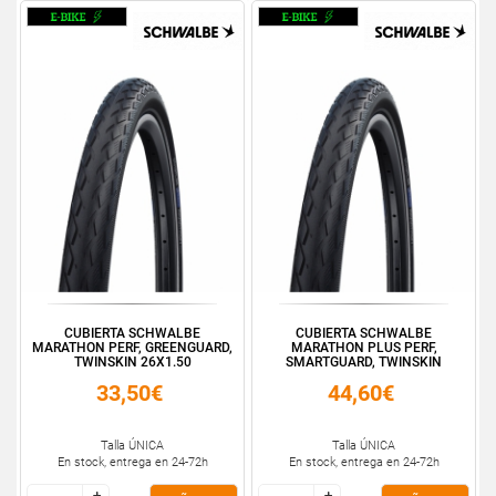
CUBIERTA SCHWALBE
CUBIERTA SCHWALBE
MARATHON PERF, GREENGUARD,
MARATHON PLUS PERF,
TWINSKIN 26X1.50
SMARTGUARD, TWINSKIN
16X1.3...
33,50€
44,60€
Talla ÚNICA
Talla ÚNICA
En stock, entrega en 24-72h
En stock, entrega en 24-72h
+
+
+
+