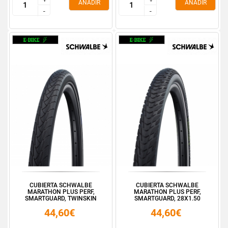
AÑADIR
AÑADIR
-
-
-
-
CUBIERTA SCHWALBE
CUBIERTA SCHWALBE
MARATHON PLUS PERF,
MARATHON PLUS PERF,
SMARTGUARD, TWINSKIN
SMARTGUARD, 28X1.50
26X1....
700X38C
44,60€
44,60€