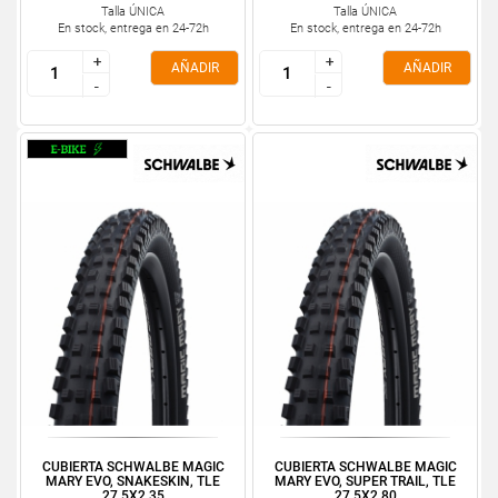
Talla ÚNICA
Talla ÚNICA
En stock, entrega en 24-72h
En stock, entrega en 24-72h
+
+
+
+
AÑADIR
AÑADIR
-
-
-
-
CUBIERTA SCHWALBE MAGIC
CUBIERTA SCHWALBE MAGIC
MARY EVO, SNAKESKIN, TLE
MARY EVO, SUPER TRAIL, TLE
27.5X2.35
27.5X2.80