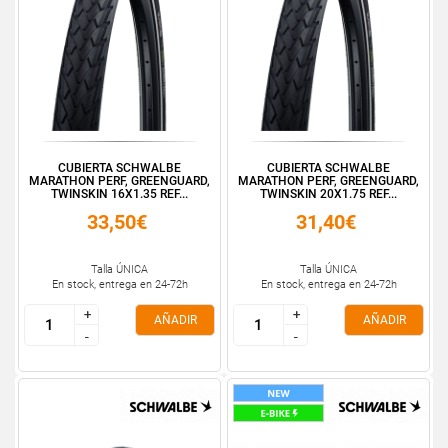
CUBIERTA SCHWALBE
CUBIERTA SCHWALBE
MARATHON PERF, GREENGUARD,
MARATHON PERF, GREENGUARD,
TWINSKIN 16X1.35 REF...
TWINSKIN 20X1.75 REF...
33,50€
31,40€
Talla ÚNICA
Talla ÚNICA
En stock, entrega en 24-72h
En stock, entrega en 24-72h
+
+
+
+
AÑADIR
AÑADIR
-
-
-
-