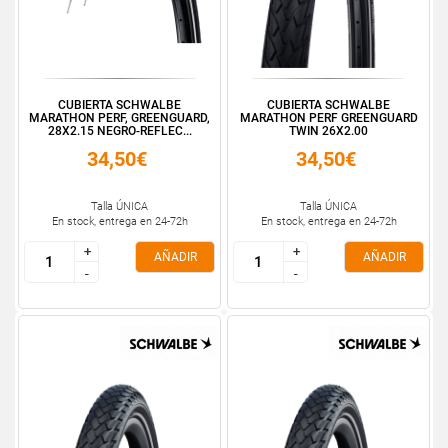
CUBIERTA SCHWALBE
CUBIERTA SCHWALBE
MARATHON PERF, GREENGUARD,
MARATHON PERF GREENGUARD
28X2.15 NEGRO-REFLEC...
TWIN 26X2.00
34,50€
34,50€
Talla ÚNICA
Talla ÚNICA
En stock, entrega en 24-72h
En stock, entrega en 24-72h
+
+
+
+
AÑADIR
AÑADIR
-
-
-
-