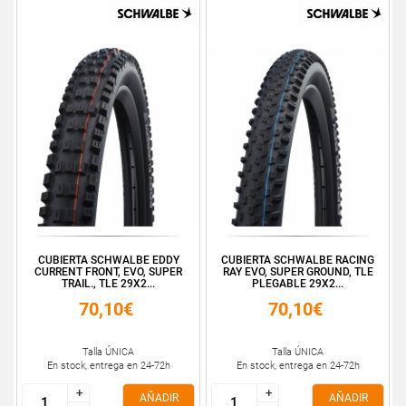
CUBIERTA SCHWALBE EDDY
CUBIERTA SCHWALBE RACING
CURRENT FRONT, EVO, SUPER
RAY EVO, SUPER GROUND, TLE
TRAIL., TLE 29X2...
PLEGABLE 29X2...
70,10€
70,10€
Talla ÚNICA
Talla ÚNICA
En stock, entrega en 24-72h
En stock, entrega en 24-72h
+
+
+
+
AÑADIR
AÑADIR