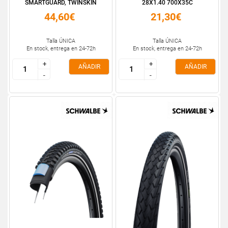
SMARTGUARD, TWINSKIN
28X1.40 700X35C
28X1....
44,60€
21,30€
Talla ÚNICA
Talla ÚNICA
En stock, entrega en 24-72h
En stock, entrega en 24-72h
+
+
+
+
AÑADIR
AÑADIR
-
-
-
-