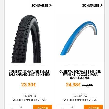
CUBIERTA SCHWALBE SMART
CUBIERTA SCHWALBE INSIDER
SAM K-GUARD 24X1.85 NEGRO
TWINSKIN 700X23C PARA
RODILLO AZUL
23,30€
24,38€
37,50€
Talla ÚNICA
Talla ÚNICA
En stock, entrega en 24-72h
En stock, entrega en 24-72h
+
+
+
+
AÑADIR
AÑADIR