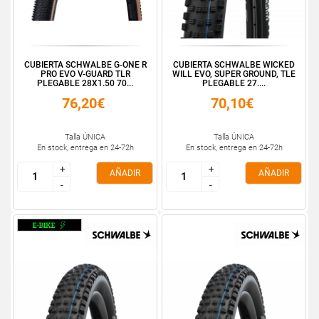
CUBIERTA SCHWALBE G-ONE R
CUBIERTA SCHWALBE WICKED
PRO EVO V-GUARD TLR
WILL EVO, SUPER GROUND, TLE
PLEGABLE 28X1.50 70...
PLEGABLE 27....
76,20€
70,10€
Talla ÚNICA
Talla ÚNICA
En stock, entrega en 24-72h
En stock, entrega en 24-72h
+
+
+
+
AÑADIR
AÑADIR
-
-
-
-