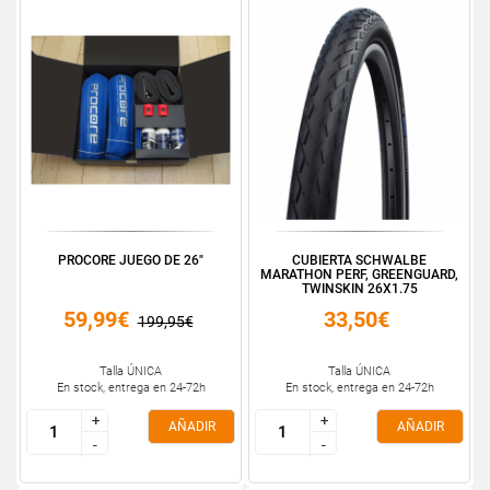
PROCORE JUEGO DE 26"
CUBIERTA SCHWALBE
MARATHON PERF, GREENGUARD,
TWINSKIN 26X1.75
59,99€
33,50€
199,95€
Talla ÚNICA
Talla ÚNICA
En stock, entrega en 24-72h
En stock, entrega en 24-72h
+
+
+
+
AÑADIR
AÑADIR
-
-
-
-