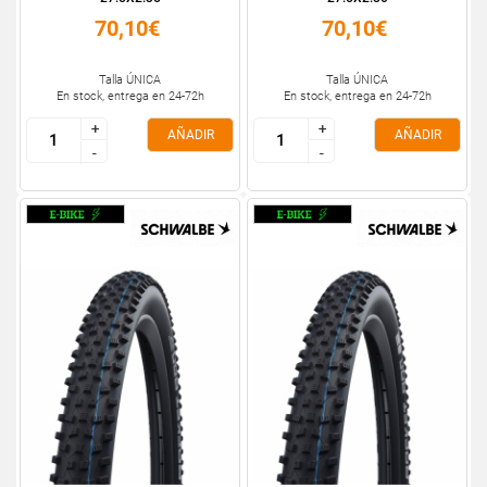
70,10€
70,10€
Talla ÚNICA
Talla ÚNICA
En stock, entrega en 24-72h
En stock, entrega en 24-72h
+
+
+
+
AÑADIR
AÑADIR
-
-
-
-