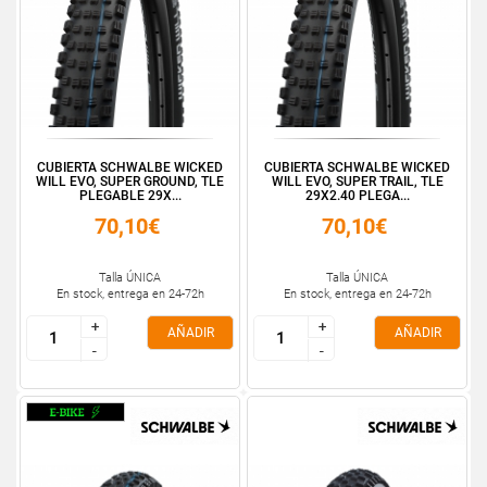
CUBIERTA SCHWALBE WICKED
CUBIERTA SCHWALBE WICKED
WILL EVO, SUPER GROUND, TLE
WILL EVO, SUPER TRAIL, TLE
PLEGABLE 29X...
29X2.40 PLEGA...
70,10€
70,10€
Talla ÚNICA
Talla ÚNICA
En stock, entrega en 24-72h
En stock, entrega en 24-72h
+
+
+
+
AÑADIR
AÑADIR
-
-
-
-