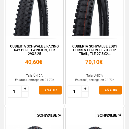
CUBIERTA SCHWALBE RACING
CUBIERTA SCHWALBE EDDY
RAY PERF, TWINSKIN, TLR
CURRENT FRONT, EVO, SUP.
29X2.25
TRAIL, TLE 27.5X2...
40,60€
70,10€
Talla ÚNICA
Talla ÚNICA
En stock, entrega en 24-72h
En stock, entrega en 24-72h
+
+
+
+
AÑADIR
AÑADIR
-
-
-
-