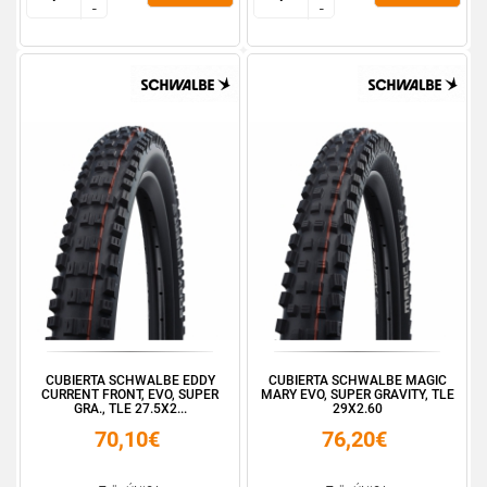
-
-
-
-
CUBIERTA SCHWALBE EDDY
CUBIERTA SCHWALBE MAGIC
CURRENT FRONT, EVO, SUPER
MARY EVO, SUPER GRAVITY, TLE
GRA., TLE 27.5X2...
29X2.60
70,10€
76,20€