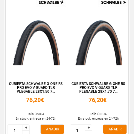
CUBIERTA SCHWALBE G-ONE RS
CUBIERTA SCHWALBE G-ONE RS
PRO EVO V-GUARD TLR
PRO EVO V-GUARD TLR
PLEGABLE 28X1.50 7...
PLEGABLE 28X1.70 7...
76,20€
76,20€
Talla ÚNICA
Talla ÚNICA
En stock, entrega en 24-72h
En stock, entrega en 24-72h
+
+
+
+
AÑADIR
AÑADIR