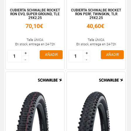
CUBIERTA SCHWALBE ROCKET
CUBIERTA SCHWALBE ROCKET
RON EVO, SUPER GROUND, TLE
RON PERF, TWINSKIN, TLR
29X2.25
29X2.25
70,10€
40,60€
Talla ÚNICA
Talla ÚNICA
En stock, entrega en 24-72h
En stock, entrega en 24-72h
+
+
+
+
AÑADIR
AÑADIR
-
-
-
-