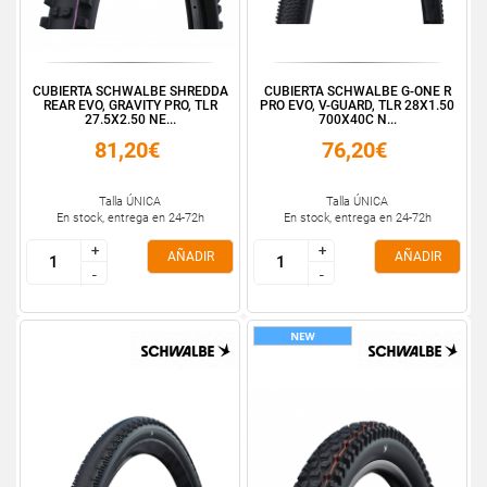
CUBIERTA SCHWALBE SHREDDA
CUBIERTA SCHWALBE G-ONE R
REAR EVO, GRAVITY PRO, TLR
PRO EVO, V-GUARD, TLR 28X1.50
27.5X2.50 NE...
700X40C N...
81,20€
76,20€
Talla ÚNICA
Talla ÚNICA
En stock, entrega en 24-72h
En stock, entrega en 24-72h
+
+
+
+
AÑADIR
AÑADIR
-
-
-
-