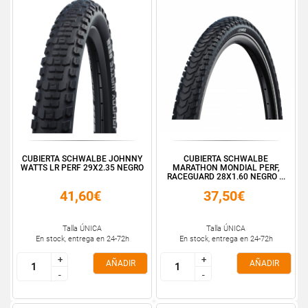
CUBIERTA SCHWALBE JOHNNY
CUBIERTA SCHWALBE
WATTS LR PERF 29X2.35 NEGRO
MARATHON MONDIAL PERF,
RACEGUARD 28X1.60 NEGRO ...
41,60€
37,50€
Talla ÚNICA
Talla ÚNICA
En stock, entrega en 24-72h
En stock, entrega en 24-72h
+
+
+
+
AÑADIR
AÑADIR
-
-
-
-