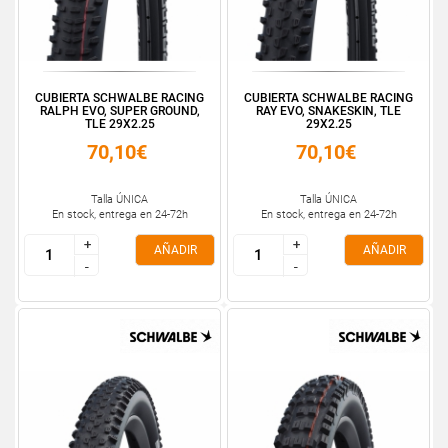
CUBIERTA SCHWALBE RACING
CUBIERTA SCHWALBE RACING
RALPH EVO, SUPER GROUND,
RAY EVO, SNAKESKIN, TLE
TLE 29X2.25
29X2.25
70,10€
70,10€
Talla ÚNICA
Talla ÚNICA
En stock, entrega en 24-72h
En stock, entrega en 24-72h
+
+
+
+
AÑADIR
AÑADIR
-
-
-
-