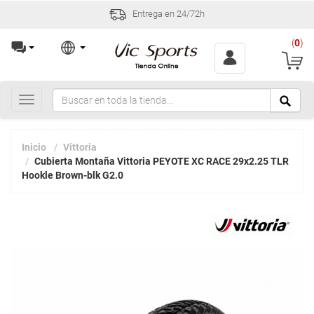
Entrega en 24/72h
(
0
)
Toggle
navigation
Inicio
Vittoria
Cubierta Montaña Vittoria PEYOTE XC RACE 29x2.25 TLR
Hookle Brown-blk G2.0