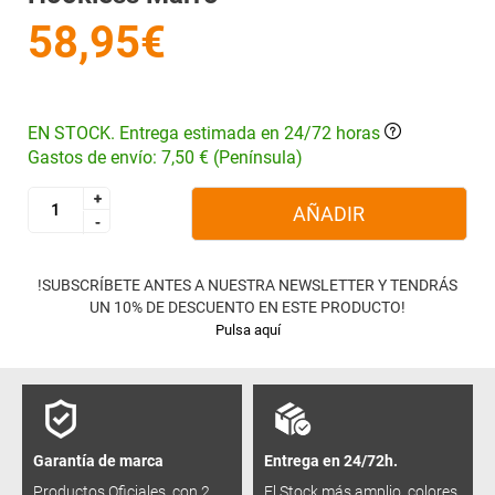
58,95€
EN STOCK. Entrega estimada en 24/72 horas
Gastos de envío: 7,50 € (Península)
+
+
AÑADIR
-
-
!SUBSCRÍBETE ANTES A NUESTRA NEWSLETTER Y TENDRÁS
UN 10% DE DESCUENTO EN ESTE PRODUCTO!
Pulsa aquí
Garantía de marca
Entrega en 24/72h.
Productos Oficiales, con 2
El Stock más amplio, colores,