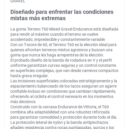
GRAVEL
Diseñado para enfrentar las condiciones
mixtas más extremas
La goma Terreno T60 Mixed Gravel Endurance está diseñada
para rendir al máximo cuando el terreno se vuelve
accidentado, impredecible y constantemente variable.
Con un T-score de 60, el Terreno T60 es la elección ideal para
quienes afrontan terrenos mixtos agresivos y buscan una
goma que nunca les haga arrepentirse de la elección.
El probado diseño de la banda de rodadura en V y el perfil
uniforme garantizan curvas seguras y un control constante
en superficies complejas, que van desde caminos compactos
hasta grava irregular.
Las incisiones superficiales colocadas estratégicamente y la
espaciamiento balanceado de los tacos aseguran un agarre
confiable incluso en condiciones que cambian rápidamente,
ofreciendo al ciclista el control necesario en los momentos
más decisivos.
Construido con la carcasa Endurance de Vittoria, el T60
combina alta adaptabilidad con una robustez reforzada
para garantizar comodidad y protección durante todo el día.
La protección lateral de nylon y la banda antipinchazos
añaden resistencia contra rocas puntiagudas, surcos y los