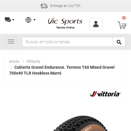
Incidencias y devoluciones en 30 días
(
0
)
Toggle
navigation
Inicio
Vittoria
Cubierta Gravel Endurance. Terreno T60 Mixed Gravel
700x40 TLR Hookless Marró