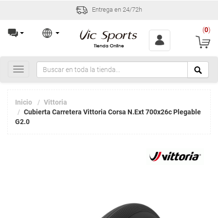
Entrega en 24/72h
(
0
)
Toggle
navigation
Inicio
Vittoria
Cubierta Carretera Vittoria Corsa N.Ext 700x26c Plegable
G2.0