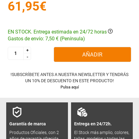
61,95€
EN STOCK. Entrega estimada en 24/72 horas
Gastos de envío: 7,50 € (Península)
+
+
AÑADIR
-
-
!SUBSCRÍBETE ANTES A NUESTRA NEWSLETTER Y TENDRÁS
UN 10% DE DESCUENTO EN ESTE PRODUCTO!
Pulsa aquí
Garantía de marca
Entrega en 24/72h.
Productos Oficiales, con 2
El Stock más amplio, colores,
años de garantía ofrecida
tallas, modelos y todas las