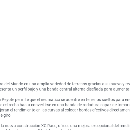
opa del Mundo en una amplia variedad de terrenos gracias a su nuevo y re
esenta un perfil bajo y una banda central alterna diseñada para aumentar 
la Peyote permite que el neumático se adentre en terrenos sueltos para e
 se estrecha hasta convertirse en una banda de rodadura capaz de tomar 
oran el rendimiento en las curvas al colocar bordes efectivos directament
e giro.
la nueva construcción XC Race, ofrece una mejora excepcional del rendi