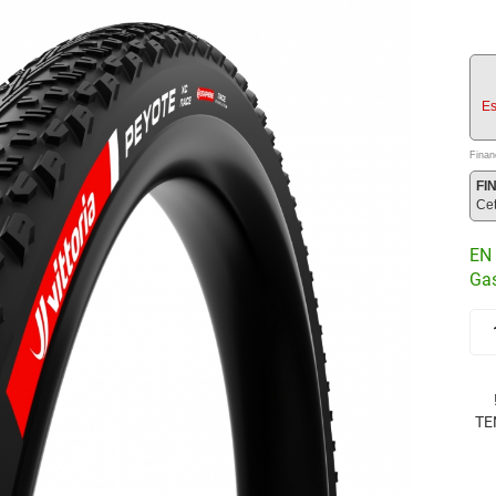
Es
Finan
FI
Ce
EN 
Gas
TE