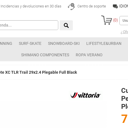
IDI
Incidencias y devoluciones en 30 días
Centro de soporte
(
0
)
¿Olv
NNING
SURF-SKATE
SNOWBOARD-SKI
LIFESTYLE&URBAN
SHIMANO COMPONENTES
ROPA VERANO
te XC TLR Trail 29x2.4 Plegable Full Black
Cu
Pe
Pl
7