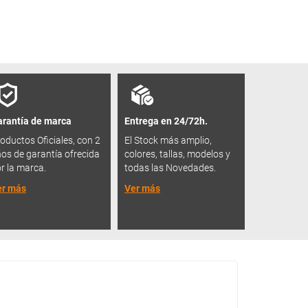
rantía de marca
Entrega en 24/72h.
oductos Oficiales, con 2
El Stock más amplio,
os de garantía ofrecida
colores, tallas, modelos y
r la marca.
todas las Novedades.
er más
Ver más