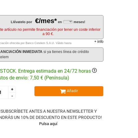
€/mes*
Llévatelo por
en
meses!
te artículo no permite financiación por tener un coste inferior
a 90 €.
+
info
ciación ofrecida por Banco Cetelem S.A.U.
Válido hasta
NANCIACIÓN INMEDIATA
si ya tienes línea de crédito
telem
STOCK. Entrega estimada en 24/72 horas
tos de envío: 7,50 € (Península)
+
+
Añadir
-
-
!SUBSCRÍBETE ANTES A NUESTRA NEWSLETTER Y
NDRÁS UN 10% DE DESCUENTO EN ESTE PRODUCTO!
Pulsa aquí