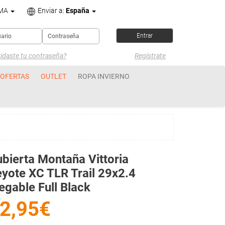
OMA
Enviar a:
España
idaste tu contraseña?
Regístrate
OFERTAS
OUTLET
ROPA INVIERNO
bierta Montaña Vittoria
yote XC TLR Trail 29x2.4
egable Full Black
2,95€