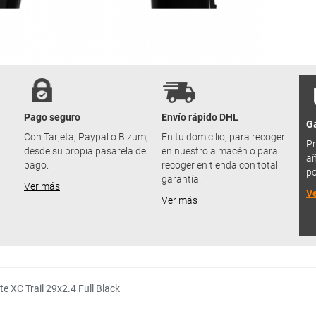
Pago seguro
Envío rápido DHL
Ga
u
Con Tarjeta, Paypal o Bizum,
En tu domicilio, para recoger
Pr
desde su propia pasarela de
en nuestro almacén o para
añ
pago.
recoger en tienda con total
po
garantía.
Ver más
V
Ver más
e XC Trail 29x2.4 Full Black