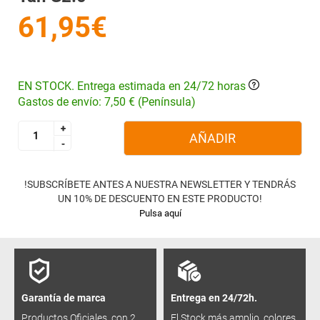
61,95€
EN STOCK. Entrega estimada en 24/72 horas
Gastos de envío: 7,50 € (Península)
+
+
AÑADIR
-
-
!SUBSCRÍBETE ANTES A NUESTRA NEWSLETTER Y TENDRÁS
UN 10% DE DESCUENTO EN ESTE PRODUCTO!
Pulsa aquí
Garantía de marca
Entrega en 24/72h.
Productos Oficiales, con 2
El Stock más amplio, colores,