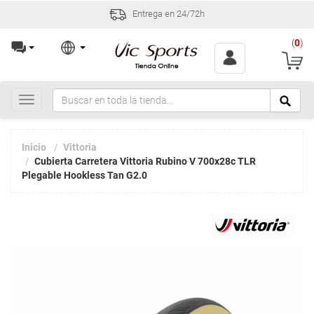
h
Incidencias y devoluciones
(
0
)
Toggle
navigation
Inicio
Vittoria
Cubierta Carretera Vittoria Rubino V 700x28c TLR
Plegable Hookless Tan G2.0