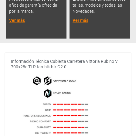
años de garantía ofrecida
tallas, modelos y todas las
por la marca.
Novedades.
Ver más
Ver más
Información Técnica Cubierta Carretera Vittoria Rubino V
700x28c TLR tan-blk-blk G2.0