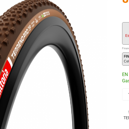
Es
Finan
FI
Ce
EN 
Gas
TE