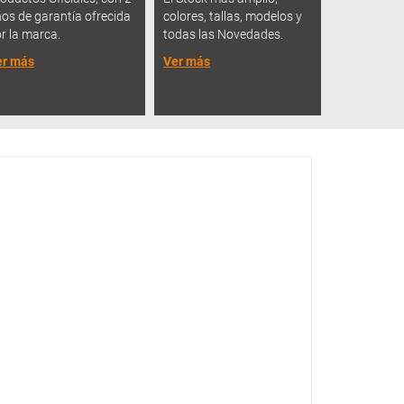
os de garantía ofrecida
colores, tallas, modelos y
r la marca.
todas las Novedades.
er más
Ver más