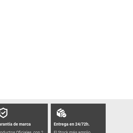
rantía de marca
Entrega en 24/72h.
oductos Oficiales, con 2
El Stock más amplio,