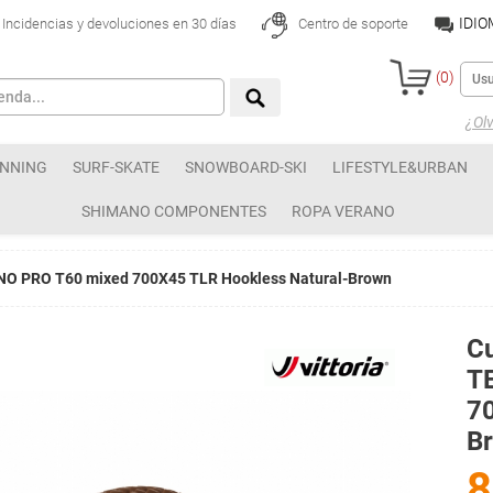
IDI
Incidencias y devoluciones en 30 días
Centro de soporte
(
0
)
¿Olv
NNING
SURF-SKATE
SNOWBOARD-SKI
LIFESTYLE&URBAN
SHIMANO COMPONENTES
ROPA VERANO
RENO PRO T60 mixed 700X45 TLR Hookless Natural-Brown
Cu
T
70
B
8