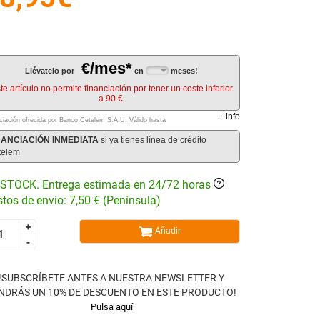
€/mes*
Llévatelo por
en
meses!
te artículo no permite financiación por tener un coste inferior
a 90 €.
+
info
ciación ofrecida por Banco Cetelem S.A.U.
Válido hasta
NANCIACIÓN INMEDIATA
si ya tienes línea de crédito
telem
STOCK. Entrega estimada en 24/72 horas
tos de envío: 7,50 € (Península)
+
+
Añadir
-
-
!SUBSCRÍBETE ANTES A NUESTRA NEWSLETTER Y
NDRÁS UN 10% DE DESCUENTO EN ESTE PRODUCTO!
Pulsa aquí