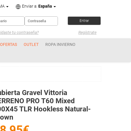
OMA
Enviar a:
España
idaste tu contraseña?
Regístrate
OFERTAS
OUTLET
ROPA INVIERNO
bierta Gravel Vittoria
ERRENO PRO T60 Mixed
0X45 TLR Hookless Natural-
rown
8,95€