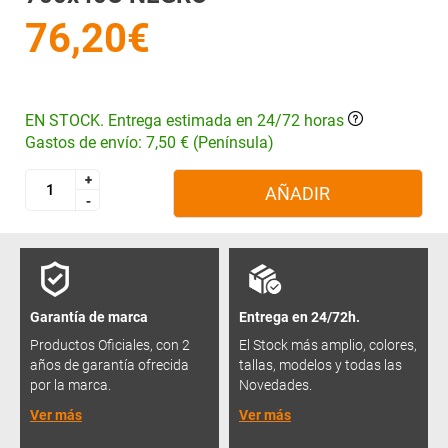
76,20€
EN STOCK. Entrega estimada en 24/72 horas
Gastos de envío: 7,50 € (Península)
+
+
AÑADIR
-
-
Garantía de marca
Entrega en 24/72h.
Productos Oficiales, con 2
El Stock más amplio, colores,
años de garantía ofrecida
tallas, modelos y todas las
por la marca.
Novedades.
Ver más
Ver más