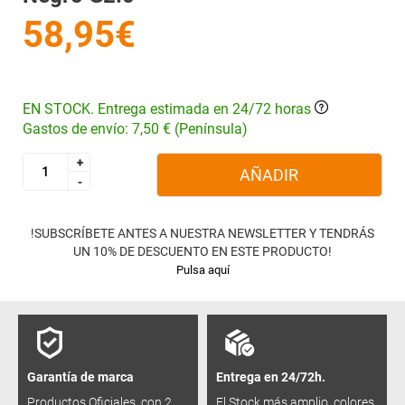
58,95€
EN STOCK. Entrega estimada en 24/72 horas
Gastos de envío: 7,50 € (Península)
+
+
AÑADIR
-
-
!SUBSCRÍBETE ANTES A NUESTRA NEWSLETTER Y TENDRÁS
UN 10% DE DESCUENTO EN ESTE PRODUCTO!
Pulsa aquí
Garantía de marca
Entrega en 24/72h.
Productos Oficiales, con 2
El Stock más amplio, colores,