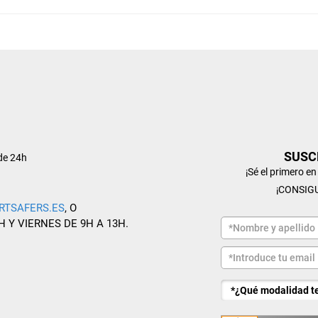
SUSC
de 24h
¡Sé el primero e
¡CONSIG
RTSAFERS.ES
, O
H Y VIERNES DE 9H A 13H.