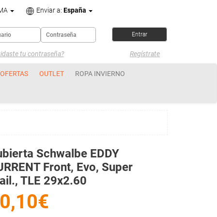
OMA
Enviar a:
España
idaste tu contraseña?
Regístrate
OFERTAS
OUTLET
ROPA INVIERNO
ubierta Schwalbe EDDY
RRENT Front, Evo, Super
ail., TLE 29x2.60
0,10€