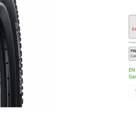
Es
Finan
FI
Ce
EN 
Gas