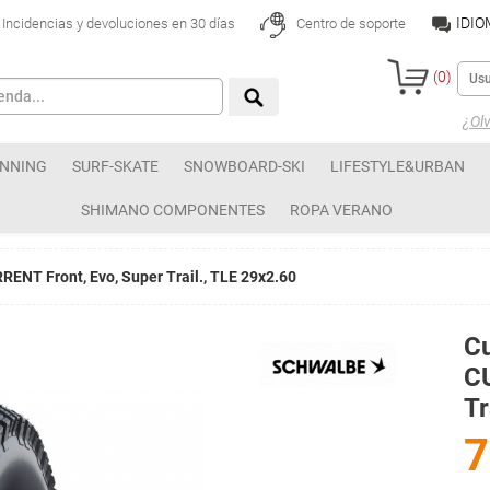
IDI
Incidencias y devoluciones en 30 días
Centro de soporte
(
0
)
¿Olv
NNING
SURF-SKATE
SNOWBOARD-SKI
LIFESTYLE&URBAN
SHIMANO COMPONENTES
ROPA VERANO
ENT Front, Evo, Super Trail., TLE 29x2.60
C
CU
Tr
7