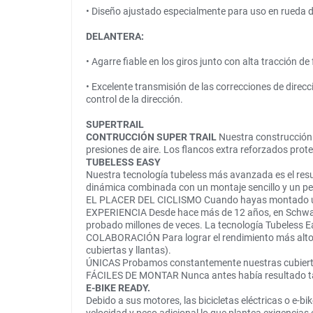
• Diseño ajustado especialmente para uso en rueda d
DELANTERA:
• Agarre fiable en los giros junto con alta tracción de
• Excelente transmisión de las correcciones de direc
control de la dirección.
SUPERTRAIL
CONTRUCCIÓN SUPER TRAIL
Nuestra construcción m
presiones de aire. Los flancos extra reforzados prot
TUBELESS EASY
Nuestra tecnología tubeless más avanzada es el resul
dinámica combinada con un montaje sencillo y un pe
EL PLACER DEL CICLISMO Cuando hayas montado una bi
EXPERIENCIA Desde hace más de 12 años, en Schwalbe
probado millones de veces. La tecnología Tubeless E
COLABORACIÓN Para lograr el rendimiento más alto p
cubiertas y llantas).
ÚNICAS Probamos constantemente nuestras cubiertas 
FÁCILES DE MONTAR Nunca antes había resultado tan
E-BIKE READY.
Debido a sus motores, las bicicletas eléctricas o e-