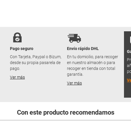
Pago seguro
Envío rápido DHL
Ga
u
Con Tarjeta, Paypal o Bizum,
En tu domicilio, para recoger
Pr
desde su propia pasarela de
en nuestro almacén o para
añ
pago.
recoger en tienda con total
po
garantía.
Ver más
V
Ver más
Con este producto recomendamos