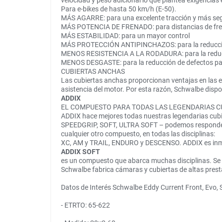
velocidad y peso adicional lo que plantea exigencias 
Para e-bikes de hasta 50 km/h (E-50).
MÁS AGARRE: para una excelente tracción y más segu
MÁS POTENCIA DE FRENADO: para distancias de fr
MÁS ESTABILIDAD: para un mayor control
MÁS PROTECCIÓN ANTIPINCHAZOS: para la reducci
MENOS RESISTENCIA A LA RODADURA: para la reduc
MENOS DESGASTE: para la reducción de defectos par
CUBIERTAS ANCHAS
Las cubiertas anchas proporcionan ventajas en las e-
asistencia del motor. Por esta razón, Schwalbe disp
ADDIX
EL COMPUESTO PARA TODAS LAS LEGENDARIAS C
ADDIX hace mejores todas nuestras legendarias cub
SPEEDGRIP, SOFT, ULTRA SOFT – podemos responder a 
cualquier otro compuesto, en todas las disciplinas:
XC, AM y TRAIL, ENDURO y DESCENSO. ADDIX es inmedi
ADDIX SOFT
es un compuesto que abarca muchas disciplinas. Se si
Schwalbe fabrica cámaras y cubiertas de altas prest
Datos de Interés Schwalbe Eddy Current Front, Evo, 
- ETRTO: 65-622