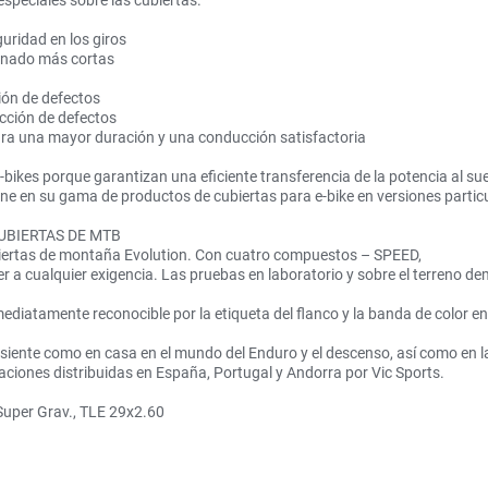
especiales sobre las cubiertas.
ridad en los giros
enado más cortas
ón de defectos
ción de defectos
a una mayor duración y una conducción satisfactoria
bikes porque garantizan una eficiente transferencia de la potencia al su
one en su gama de productos de cubiertas para e-bike en versiones parti
UBIERTAS DE MTB
iertas de montaña Evolution. Con cuatro compuestos – SPEED,
cualquier exigencia. Las pruebas en laboratorio y sobre el terreno de
atamente reconocible por la etiqueta del flanco y la banda de color en
ente como en casa en el mundo del Enduro y el descenso, así como en la ex
aciones distribuidas en España, Portugal y Andorra por Vic Sports.
Super Grav., TLE 29x2.60