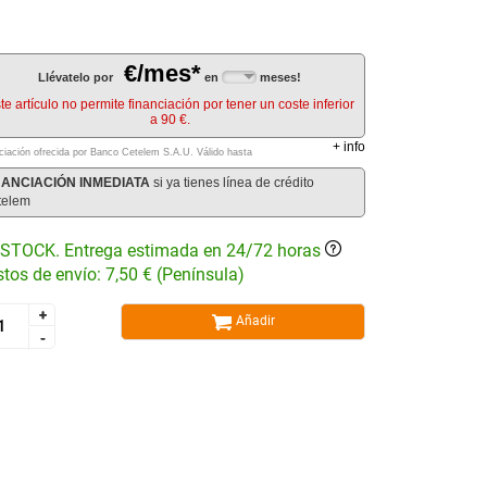
€/mes*
Llévatelo por
en
meses!
te artículo no permite financiación por tener un coste inferior
a 90 €.
+
info
ciación ofrecida por Banco Cetelem S.A.U.
Válido hasta
NANCIACIÓN INMEDIATA
si ya tienes línea de crédito
telem
STOCK. Entrega estimada en 24/72 horas
tos de envío: 7,50 € (Península)
+
+
Añadir
-
-