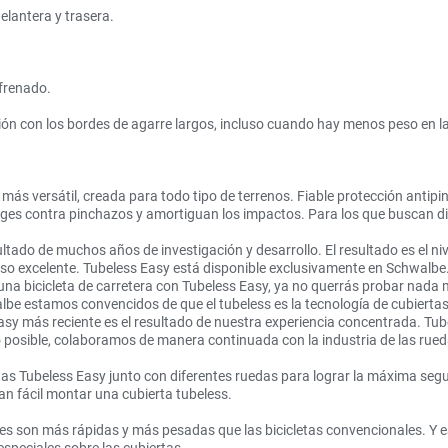
elantera y trasera.
 frenado.
ción con los bordes de agarre largos, incluso cuando hay menos peso en la
ás versátil, creada para todo tipo de terrenos. Fiable protección antipin
eges contra pinchazos y amortiguan los impactos. Para los que buscan div
tado de muchos años de investigación y desarrollo. El resultado es el niv
so excelente. Tubeless Easy está disponible exclusivamente en Schwalbe
cicleta de carretera con Tubeless Easy, ya no querrás probar nada más.
 estamos convencidos de que el tubeless es la tecnología de cubiertas 
asy más reciente es el resultado de nuestra experiencia concentrada. Tu
osible, colaboramos de manera continuada con la industria de las rue
Tubeless Easy junto con diferentes ruedas para lograr la máxima segur
 fácil montar una cubierta tubeless.
bikes son más rápidas y más pesadas que las bicicletas convencionales. Y