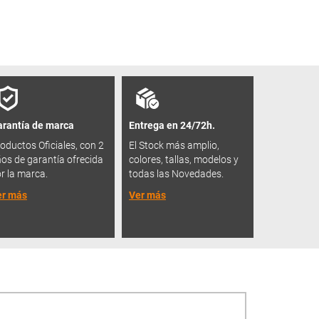
rantía de marca
Entrega en 24/72h.
oductos Oficiales, con 2
El Stock más amplio,
os de garantía ofrecida
colores, tallas, modelos y
r la marca.
todas las Novedades.
er más
Ver más