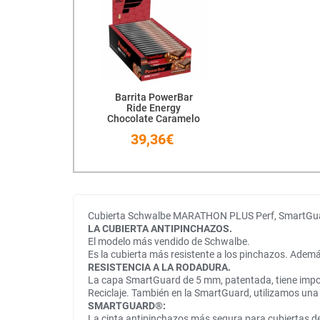
Barrita PowerBar
Ride Energy
Chocolate Caramelo
18 Unidades
39,36€
Cubierta Schwalbe MARATHON PLUS Perf, SmartGua
LA CUBIERTA ANTIPINCHAZOS.
El modelo más vendido de Schwalbe.
Es la cubierta más resistente a los pinchazos. Ademá
RESISTENCIA A LA RODADURA.
La capa SmartGuard de 5 mm, patentada, tiene impor
Reciclaje. También en la SmartGuard, utilizamos una 
SMARTGUARD®:
La cinta antipinchazos más segura para cubiertas de 