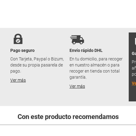
Pago seguro
Envío rápido DHL
Ga
u
Con Tarjeta, Paypal o Bizum,
En tu domicilio, para recoger
Pr
desde su propia pasarela de
en nuestro almacén o para
añ
pago.
recoger en tienda con total
po
garantía.
Ver más
V
Ver más
Con este producto recomendamos