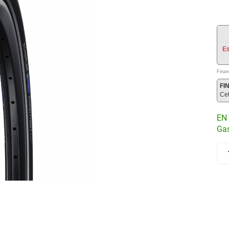
Es
Finan
FI
Ce
EN 
Gas