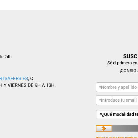
SUSC
de 24h
¡Sé el primero e
¡CONSIG
RTSAFERS.ES
, O
H Y VIERNES DE 9H A 13H.
Desliza la flecha para terminar 