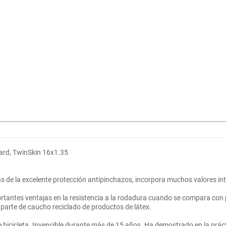
rd, TwinSkin 16x1.35
s de la excelente protección antipinchazos, incorpora muchos valores int
tantes ventajas en la resistencia a la rodadura cuando se compara con
parte de caucho reciclado de productos de látex.
bicicleta. Invencible durante más de 15 años. Ha demostrado en la prácti