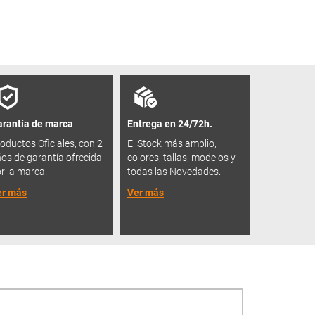
rantía de marca
Entrega en 24/72h.
oductos Oficiales, con 2
El Stock más amplio,
os de garantía ofrecida
colores, tallas, modelos y
r la marca.
todas las Novedades.
er más
Ver más