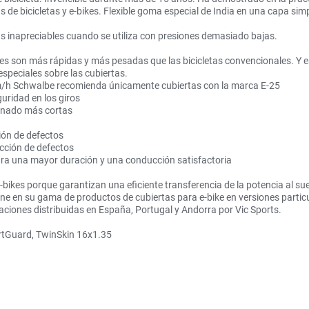
s de bicicletas y e-bikes. Flexible goma especial de India en una capa s
as inapreciables cuando se utiliza con presiones demasiado bajas.
bikes son más rápidas y más pesadas que las bicicletas convencionales. Y
especiales sobre las cubiertas.
km/h Schwalbe recomienda únicamente cubiertas con la marca E-25
ridad en los giros
enado más cortas
ón de defectos
ción de defectos
a una mayor duración y una conducción satisfactoria
bikes porque garantizan una eficiente transferencia de la potencia al su
one en su gama de productos de cubiertas para e-bike en versiones parti
aciones distribuidas en España, Portugal y Andorra por Vic Sports.
rtGuard, TwinSkin 16x1.35