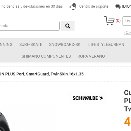
IDI
Incidencias y devoluciones en 30 días
Centro de soporte
(
0
)
¿Olv
NNING
SURF-SKATE
SNOWBOARD-SKI
LIFESTYLE&URBAN
SHIMANO COMPONENTES
ROPA VERANO
N PLUS Perf, SmartGuard, TwinSkin 16x1.35
C
PL
T
4