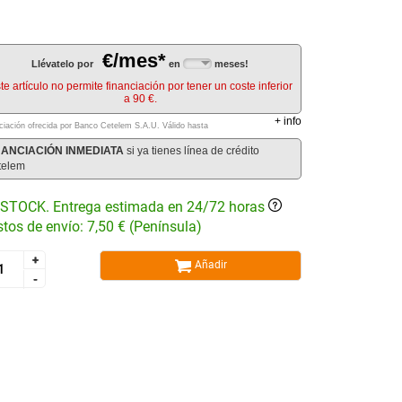
€/mes*
Llévatelo por
en
meses!
te artículo no permite financiación por tener un coste inferior
a 90 €.
+
info
ciación ofrecida por Banco Cetelem S.A.U.
Válido hasta
NANCIACIÓN INMEDIATA
si ya tienes línea de crédito
telem
STOCK. Entrega estimada en 24/72 horas
tos de envío: 7,50 € (Península)
+
+
Añadir
-
-