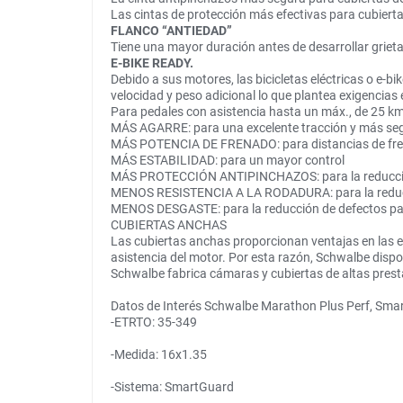
Las cintas de protección más efectivas para cubierta
FLANCO “ANTIEDAD”
Tiene una mayor duración antes de desarrollar griet
E-BIKE READY.
Debido a sus motores, las bicicletas eléctricas o e-
velocidad y peso adicional lo que plantea exigencias 
Para pedales con asistencia hasta un máx., de 25 
MÁS AGARRE: para una excelente tracción y más segu
MÁS POTENCIA DE FRENADO: para distancias de fr
MÁS ESTABILIDAD: para un mayor control
MÁS PROTECCIÓN ANTIPINCHAZOS: para la reducci
MENOS RESISTENCIA A LA RODADURA: para la reduc
MENOS DESGASTE: para la reducción de defectos par
CUBIERTAS ANCHAS
Las cubiertas anchas proporcionan ventajas en las e-
asistencia del motor. Por esta razón, Schwalbe disp
Schwalbe fabrica cámaras y cubiertas de altas prest
Datos de Interés Schwalbe Marathon Plus Perf, Sma
-ETRTO: 35-349
-Medida: 16x1.35
-Sistema: SmartGuard