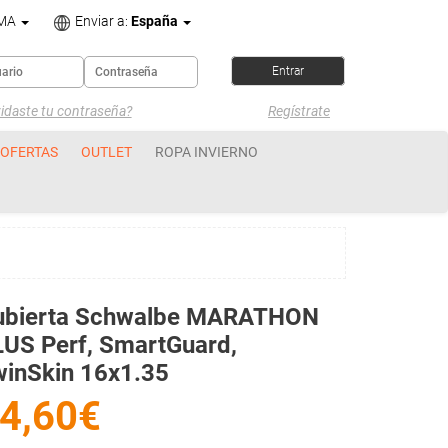
OMA
Enviar a:
España
idaste tu contraseña?
Regístrate
OFERTAS
OUTLET
ROPA INVIERNO
ubierta Schwalbe MARATHON
US Perf, SmartGuard,
winSkin 16x1.35
4,60€