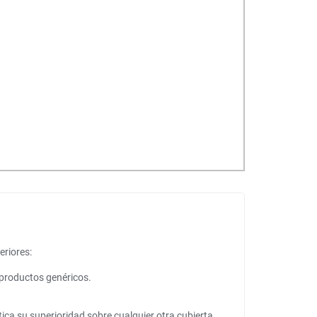
eriores:
 productos genéricos.
ca su superioridad sobre cualquier otra cubierta.