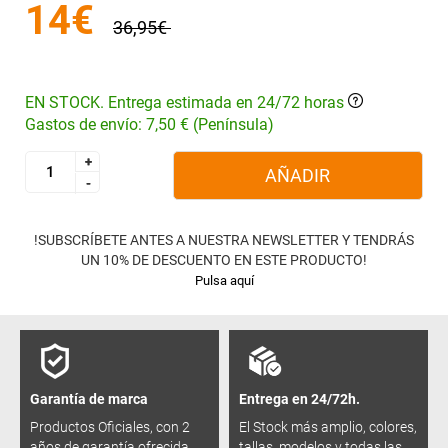
14€
36,95€
EN STOCK. Entrega estimada en 24/72 horas
Gastos de envío: 7,50 € (Península)
+
+
AÑADIR
-
-
!SUBSCRÍBETE ANTES A NUESTRA NEWSLETTER Y TENDRÁS
UN 10% DE DESCUENTO EN ESTE PRODUCTO!
Pulsa aquí
Garantía de marca
Entrega en 24/72h.
Productos Oficiales, con 2
El Stock más amplio, colores,
años de garantía ofrecida
tallas, modelos y todas las