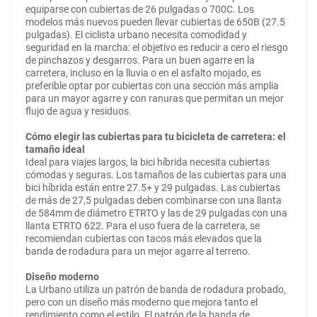
equiparse con cubiertas de 26 pulgadas o 700C. Los
modelos más nuevos pueden llevar cubiertas de 650B (27.5
pulgadas). El ciclista urbano necesita comodidad y
seguridad en la marcha: el objetivo es reducir a cero el riesgo
de pinchazos y desgarros. Para un buen agarre en la
carretera, incluso en la lluvia o en el asfalto mojado, es
preferible optar por cubiertas con una sección más amplia
para un mayor agarre y con ranuras que permitan un mejor
flujo de agua y residuos.
Cómo elegir las cubiertas para tu bicicleta de carretera: el
tamaño ideal
Ideal para viajes largos, la bici híbrida necesita cubiertas
cómodas y seguras. Los tamaños de las cubiertas para una
bici híbrida están entre 27.5+ y 29 pulgadas. Las cubiertas
de más de 27,5 pulgadas deben combinarse con una llanta
de 584mm de diámetro ETRTO y las de 29 pulgadas con una
llanta ETRTO 622. Para el uso fuera de la carretera, se
recomiendan cubiertas con tacos más elevados que la
banda de rodadura para un mejor agarre al terreno.
Diseño moderno
La Urbano utiliza un patrón de banda de rodadura probado,
pero con un diseño más moderno que mejora tanto el
rendimiento como el estilo. El patrón de la banda de