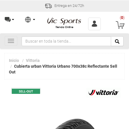
Entrega en 24/72h
(
0
)
Toggle
navigation
Inicio
Vittoria
Cubierta urban Vittoria Urbano 700x38c Reflectante Sell
Out