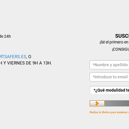
SUSC
de 24h
¡Sé el primero e
¡CONSIG
RTSAFERS.ES
, O
H Y VIERNES DE 9H A 13H.
Desliza la flecha para terminar 