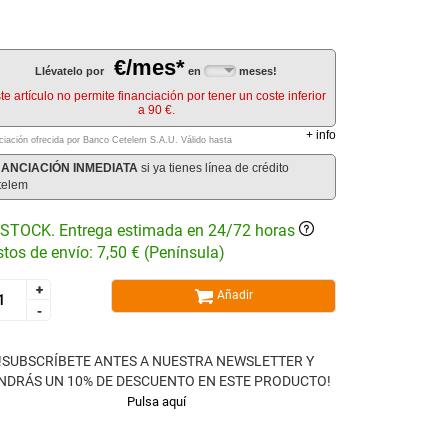
€/mes*
Llévatelo por
en
meses!
te artículo no permite financiación por tener un coste inferior
a 90 €.
+
info
ciación ofrecida por Banco Cetelem S.A.U.
Válido hasta
NANCIACIÓN INMEDIATA
si ya tienes línea de crédito
telem
STOCK. Entrega estimada en 24/72 horas
tos de envío: 7,50 € (Península)
+
+
Añadir
-
-
!SUBSCRÍBETE ANTES A NUESTRA NEWSLETTER Y
NDRÁS UN 10% DE DESCUENTO EN ESTE PRODUCTO!
Pulsa aquí