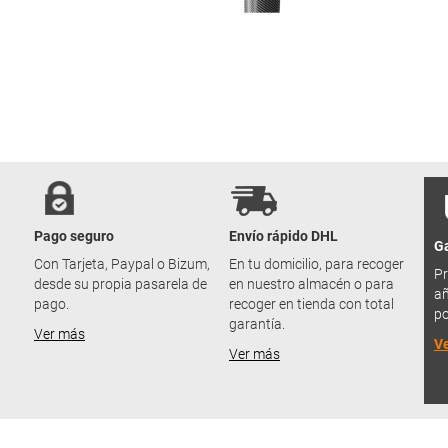
Pago seguro
Envío rápido DHL
Ga
u
Con Tarjeta, Paypal o Bizum,
En tu domicilio, para recoger
Pr
desde su propia pasarela de
en nuestro almacén o para
añ
pago.
recoger en tienda con total
po
garantía.
Ver más
V
Ver más