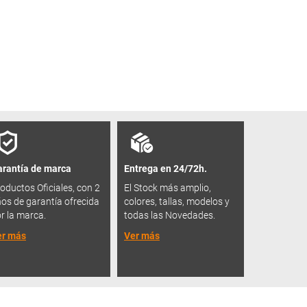
rantía de marca
Entrega en 24/72h.
oductos Oficiales, con 2
El Stock más amplio,
os de garantía ofrecida
colores, tallas, modelos y
r la marca.
todas las Novedades.
er más
Ver más