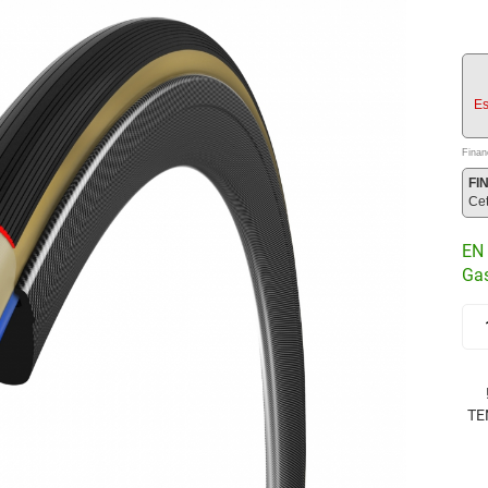
Es
Finan
FI
Ce
EN 
Gas
TE