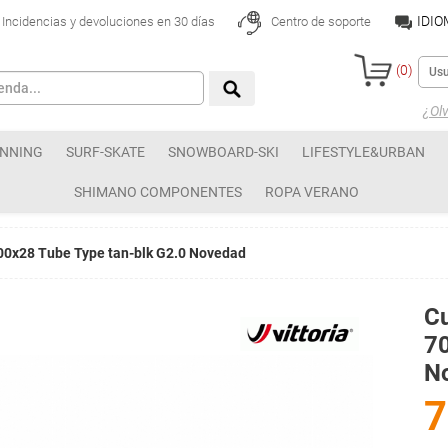
IDI
Incidencias y devoluciones en 30 días
Centro de soporte
(
0
)
¿Olv
NNING
SURF-SKATE
SNOWBOARD-SKI
LIFESTYLE&URBAN
SHIMANO COMPONENTES
ROPA VERANO
700x28 Tube Type tan-blk G2.0 Novedad
Cu
70
N
7