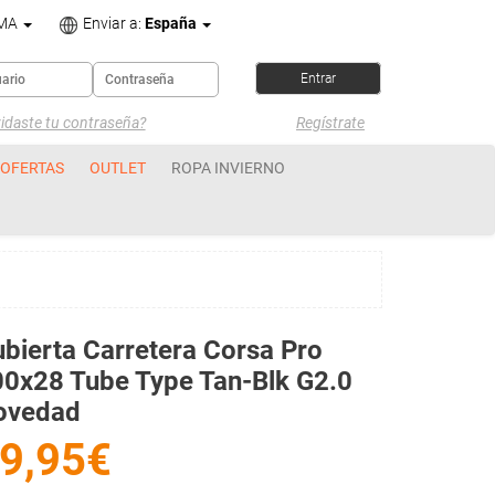
OMA
Enviar a:
España
idaste tu contraseña?
Regístrate
OFERTAS
OUTLET
ROPA INVIERNO
bierta Carretera Corsa Pro
0x28 Tube Type Tan-Blk G2.0
ovedad
9,95€