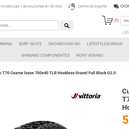
IDI
Incidencias y devoluciones en 30 días
Centro de soporte
(
0
)
¿Olv
NNING
SURF-SKATE
SNOWBOARD-SKI
LIFESTYLE&URBAN
SHIMANO COMPONENTES
ROPA VERANO
no T70 Coarse losse 700x40 TLR Hookless Gravel Full Black G2.0
Cu
T
Ho
5