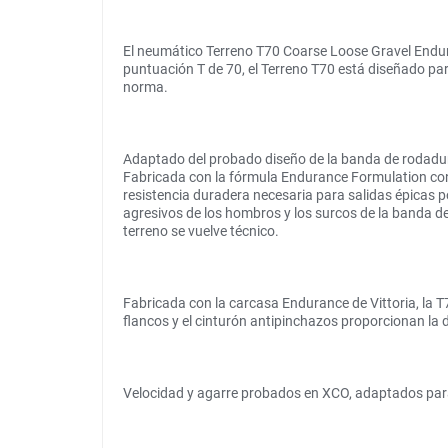
El neumático Terreno T70 Coarse Loose Gravel Endura
puntuación T de 70, el Terreno T70 está diseñado para
norma.
Adaptado del probado diseño de la banda de rodadura
Fabricada con la fórmula Endurance Formulation con g
resistencia duradera necesaria para salidas épicas p
agresivos de los hombros y los surcos de la banda d
terreno se vuelve técnico.
Fabricada con la carcasa Endurance de Vittoria, la T
flancos y el cinturón antipinchazos proporcionan la 
Velocidad y agarre probados en XCO, adaptados para 