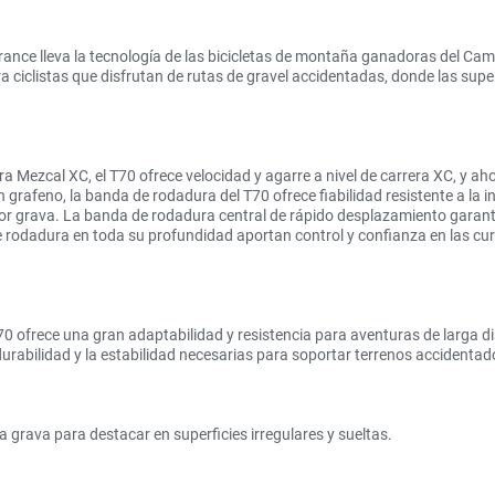
nce lleva la tecnología de las bicicletas de montaña ganadoras del Camp
 ciclistas que disfrutan de rutas de gravel accidentadas, donde las super
 Mezcal XC, el T70 ofrece velocidad y agarre a nivel de carrera XC, y ah
rafeno, la banda de rodadura del T70 ofrece fiabilidad resistente a la in
or grava. La banda de rodadura central de rápido desplazamiento garantiz
e rodadura en toda su profundidad aportan control y confianza en las cur
70 ofrece una gran adaptabilidad y resistencia para aventuras de larga di
durabilidad y la estabilidad necesarias para soportar terrenos accidenta
grava para destacar en superficies irregulares y sueltas.