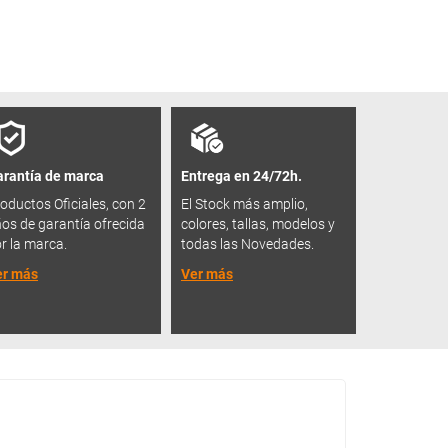
rantía de marca
Entrega en 24/72h.
oductos Oficiales, con 2
El Stock más amplio,
os de garantía ofrecida
colores, tallas, modelos y
r la marca.
todas las Novedades.
er más
Ver más