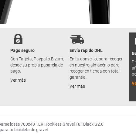
Pago seguro
Envío rápido DHL
Ga
u
Con Tarjeta, Paypal o Bizum,
En tu domicilio, para recoger
Pr
desde su propia pasarela de
en nuestro almacén o para
añ
pago.
recoger en tienda con total
po
garantía.
Ver más
V
Ver más
oarse losse 700x40 TLR Hookless Gravel Full Black G2.0
ra tu bicicleta de gravel