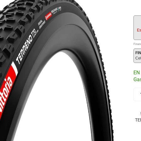
Es
Finan
FI
Ce
EN 
Gas
TE