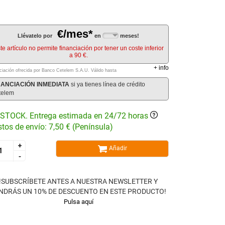
€/mes*
Llévatelo por
en
meses!
te artículo no permite financiación por tener un coste inferior
a 90 €.
+
info
ciación ofrecida por Banco Cetelem S.A.U.
Válido hasta
NANCIACIÓN INMEDIATA
si ya tienes línea de crédito
telem
STOCK. Entrega estimada en 24/72 horas
tos de envío: 7,50 € (Península)
+
+
Añadir
-
-
!SUBSCRÍBETE ANTES A NUESTRA NEWSLETTER Y
NDRÁS UN 10% DE DESCUENTO EN ESTE PRODUCTO!
Pulsa aquí