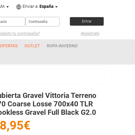
OMA
Enviar a:
España
idaste tu contraseña?
Regístrate
OFERTAS
OUTLET
ROPA INVIERNO
bierta Gravel Vittoria Terreno
70 Coarse Losse 700x40 TLR
okless Gravel Full Black G2.0
8,95€