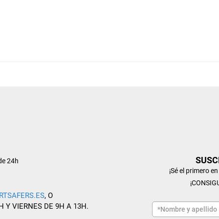
SUSC
de 24h
¡Sé el primero e
¡CONSIG
RTSAFERS.ES
, O
H Y VIERNES DE 9H A 13H.