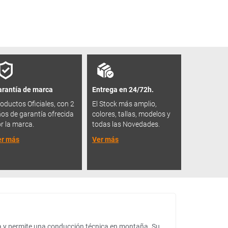
rantía de marca
Entrega en 24/72h.
oductos Oficiales, con 2
El Stock más amplio,
os de garantía ofrecida
colores, tallas, modelos y
r la marca.
todas las Novedades.
er más
Ver más
za y permite una conducción técnica en montaña. Su