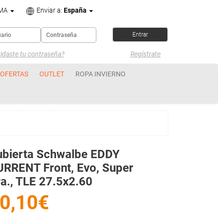
OMA
Enviar a:
España
idaste tu contraseña?
Regístrate
OFERTAS
OUTLET
ROPA INVIERNO
ubierta Schwalbe EDDY
RRENT Front, Evo, Super
a., TLE 27.5x2.60
0,10€