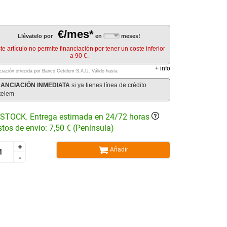
€/mes*
Llévatelo por
en
meses!
te artículo no permite financiación por tener un coste inferior
a 90 €.
+
info
ciación ofrecida por Banco Cetelem S.A.U.
Válido hasta
NANCIACIÓN INMEDIATA
si ya tienes línea de crédito
telem
STOCK. Entrega estimada en 24/72 horas
tos de envío: 7,50 € (Península)
+
+
Añadir
-
-