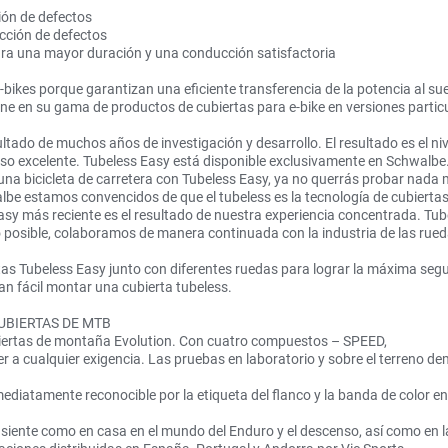
ón de defectos
ción de defectos
a una mayor duración y una conducción satisfactoria
bikes porque garantizan una eficiente transferencia de la potencia al su
one en su gama de productos de cubiertas para e-bike en versiones parti
tado de muchos años de investigación y desarrollo. El resultado es el niv
so excelente. Tubeless Easy está disponible exclusivamente en Schwalbe
cicleta de carretera con Tubeless Easy, ya no querrás probar nada más.
 estamos convencidos de que el tubeless es la tecnología de cubiertas 
asy más reciente es el resultado de nuestra experiencia concentrada. Tu
osible, colaboramos de manera continuada con la industria de las rue
Tubeless Easy junto con diferentes ruedas para lograr la máxima segur
 fácil montar una cubierta tubeless.
UBIERTAS DE MTB
iertas de montaña Evolution. Con cuatro compuestos – SPEED,
cualquier exigencia. Las pruebas en laboratorio y sobre el terreno de
atamente reconocible por la etiqueta del flanco y la banda de color en
ente como en casa en el mundo del Enduro y el descenso, así como en la ex