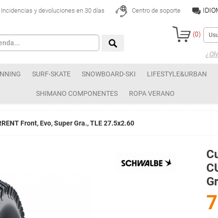
IDI
Incidencias y devoluciones en 30 días
Centro de soporte
(
0
)
¿Olv
NNING
SURF-SKATE
SNOWBOARD-SKI
LIFESTYLE&URBAN
SHIMANO COMPONENTES
ROPA VERANO
ENT Front, Evo, Super Gra., TLE 27.5x2.60
C
CU
Gr
7