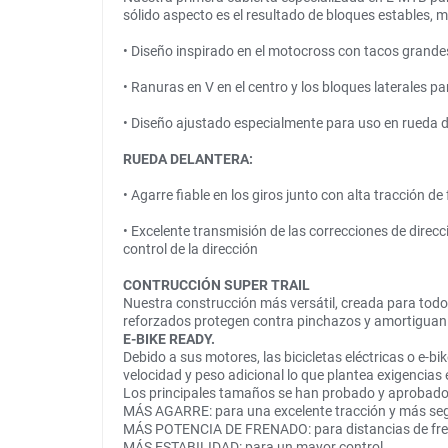
sólido aspecto es el resultado de bloques estables
• Diseño inspirado en el motocross con tacos grandes 
• Ranuras en V en el centro y los bloques laterales p
• Diseño ajustado especialmente para uso en rueda d
RUEDA DELANTERA:
• Agarre fiable en los giros junto con alta tracción de
• Excelente transmisión de las correcciones de direc
control de la dirección
CONTRUCCIÓN SUPER TRAIL
Nuestra construcción más versátil, creada para todo t
reforzados protegen contra pinchazos y amortiguan l
E-BIKE READY.
Debido a sus motores, las bicicletas eléctricas o e-
velocidad y peso adicional lo que plantea exigencias 
Los principales tamaños se han probado y aprobado 
MÁS AGARRE: para una excelente tracción y más segu
MÁS POTENCIA DE FRENADO: para distancias de fr
MÁS ESTABILIDAD: para un mayor control