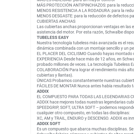
MÁS PROTECCIÓN ANTIPINCHAZOS: para la reducci
MENOS RESISTENCIA A LA RODADURA: para la reduc
MENOS DESGASTE: para la reducción de defectos par
CUBIERTAS ANCHAS
Las cubiertas anchas proporcionan ventajas en las e-
asistencia del motor. Por esta razón, Schwalbe disp
TUBELESS EASY
Nuestra tecnología tubeless más avanzada es el resul
dinámica combinada con un montaje sencillo y un pe
EL PLACER DEL CICLISMO Cuando hayas montado una bi
EXPERIENCIA Desde hace más de 12 años, en Schwalbe
probado millones de veces. La tecnología Tubeless E
COLABORACIÓN Para lograr el rendimiento más alto p
cubiertas y llantas).
ÚNICAS Probamos constantemente nuestras cubiertas 
FÁCILES DE MONTAR Nunca antes había resultado tan
ADDIX
EL COMPUESTO PARA TODAS LAS LEGENDARIAS C
ADDIX hace mejores todas nuestras legendarias cub
SPEEDGRIP, SOFT, ULTRA SOFT – podemos responder a 
cualquier otro compuesto, en todas las disciplinas:
XC, AM y TRAIL, ENDURO y DESCENSO. ADDIX es inmedi
ADDIX SOFT
Es un compuesto que abarca muchas disciplinas. Se si