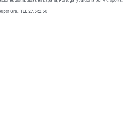
aciones distribuidas en España, Portugal y Andorra por Vic Sports.
Super Gra., TLE 27.5x2.60