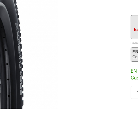
Es
Finan
FI
Ce
EN 
Gas