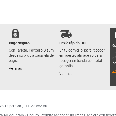
Pago seguro
Envío rápido DHL
Ga
u
Con Tarjeta, Paypal o Bizum,
En tu domicilio, para recoger
Pr
desde su propia pasarela de
en nuestro almacén o para
añ
pago.
recoger en tienda con total
po
garantía.
Ver más
V
Ver más
vo, Super Gra., TLE 27.5x2.60
a All Mountain y Enduro. Permite ascender sin límites, acelera con fiere