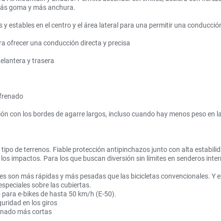
, más goma y más anchura.
y estables en el centro y el área lateral para una permitir una conducción
ara ofrecer una conducción directa y precisa
elantera y trasera
 frenado
ción con los bordes de agarre largos, incluso cuando hay menos peso en la
ipo de terrenos. Fiable protección antipinchazos junto con alta estabilida
os impactos. Para los que buscan diversión sin límites en senderos inte
bikes son más rápidas y más pesadas que las bicicletas convencionales. Y
especiales sobre las cubiertas.
para e-bikes de hasta 50 km/h (E-50).
ridad en los giros
enado más cortas