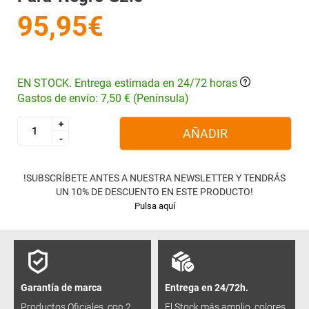
95,95€
EN STOCK. Entrega estimada en 24/72 horas
Gastos de envío: 7,50 € (Península)
+
+
AÑADIR
-
-
!SUBSCRÍBETE ANTES A NUESTRA NEWSLETTER Y TENDRÁS
UN 10% DE DESCUENTO EN ESTE PRODUCTO!
Pulsa aquí
Garantía de marca
Entrega en 24/72h.
Productos Oficiales, con 2
El Stock más amplio, colores,