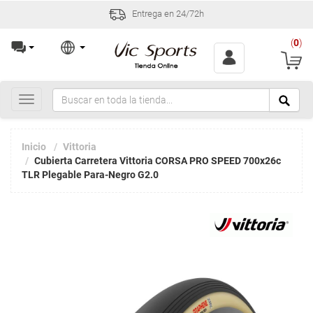
4/72h
Incidencias y devolucio
(
0
)
Toggle
navigation
Inicio
Vittoria
Cubierta Carretera Vittoria CORSA PRO SPEED 700x26c
TLR Plegable Para-Negro G2.0